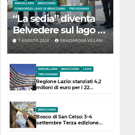
ANGUILLARA
BRACCIANO
CONSORZIO LAGO DI BRACCIANO
TREVIGNANO
“La sedia” diventa
Belvedere sul lago di
Bracciano: ieri
7 AGOSTO 2026
GRAZIAROSA VILLANI
l’inaugurazione
ANGUILLARA
BRACCIANO
LAGO
TREVIGNANO
Regione Lazio: stanziati 4,2
milioni di euro per i 22
Comuni dell’Etruria
Meridionale
BRACCIANO
Bosco di San Celso: 3-4
settembre Terza edizione
Festival “Storie in cielo e in
terra”