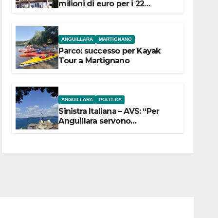
milioni di euro per i 22
Comuni dell’Etruria
Meridionale
ANGUILLARA
MARTIGNANO
Parco: successo per Kayak
Tour a Martignano
ANGUILLARA
POLITICA
Sinistra Italiana – AVS: “Per
Anguillara servono
trasparenza, partecipazione e
scelte politiche coraggiose”