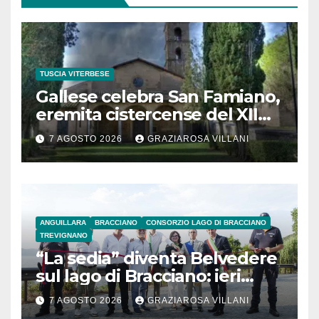
TUSCIA VITERBESE
Gallese celebra San Famiano,
eremita cistercense del XII
secolo
7 AGOSTO 2026
GRAZIAROSA VILLANI
ANGUILLARA
BRACCIANO
CONSORZIO LAGO DI BRACCIANO
TREVIGNANO
“La sedia” diventa Belvedere
sul lago di Bracciano: ieri
l’inaugurazione
7 AGOSTO 2026
GRAZIAROSA VILLANI