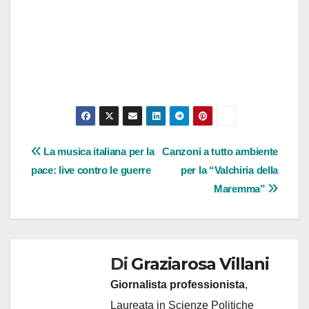
Navigazione
La musica italiana per la
Canzoni a tutto ambiente
pace: live contro le guerre
per la “Valchiria della
articoli
Maremma”
Di
Graziarosa Villani
Giornalista professionista
,
Laureata in Scienze Politiche