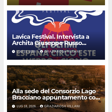
Lavica Festival. Intervista a
Archita Giuseppe Russo
dell’Associazione Aurora
LUG 21, 2026
GRAZIAROSA VILLANI
Alla sede del Consorzio Lago
Bracciano appuntamento col
Bel Canto: domenica 19 luglio
LUG 18, 2026
GRAZIAROSA VILLANI
2026 alle 19 concerto lirico ad