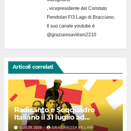
, vicepresidente del Comitato
Pendolari Fl3 Lago di Bracciano.
Il suo canale youtube è
@graziarosavillani2210
Articoli correlati
Radicanto e Soqquadro
Italiano il 31 luglio ad
Anguillara
LUG 29, 2026
GRAZIAROSA VILLANI