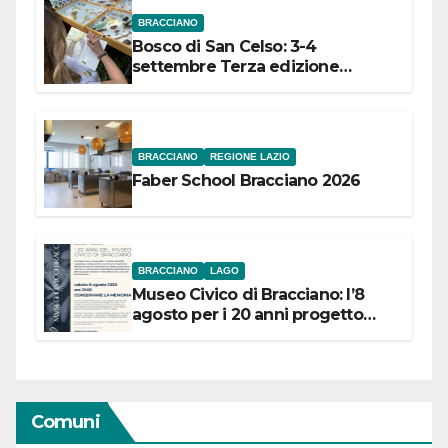
BRACCIANO
Bosco di San Celso: 3-4
settembre Terza edizione
Festival “Storie in cielo e in terra”
BRACCIANO
REGIONE LAZIO
Faber School Bracciano 2026
BRACCIANO
LAGO
Museo Civico di Bracciano: l’8
agosto per i 20 anni progetto
“Conservare la memoria”
Comuni