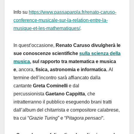
Info su
https://www.passaparola.fr/renato-caruso-
conference-musicale-sur-la-relation-entre-la-
musique-et-les-mathematiques/
.
In quest’occasione,
Renato Caruso divulgherà le
sue conoscenze scientifiche
sulla scienza della
musica
, sul rapporto tra matematica e musica
e
, ancora,
fisica, astronomia e informatica.
Al
termine dell’incontro sarà affiancato dalla
cantante
Greta
Cominelli
e dal
percussionista
Gaetano
Cappitta
, che
intratterranno il pubblico eseguendo brani tratti
dall’album del chitarrista e compositore calabrese,
tra cui “
Grazie Turing
” e “
Pitagora pensaci
“.