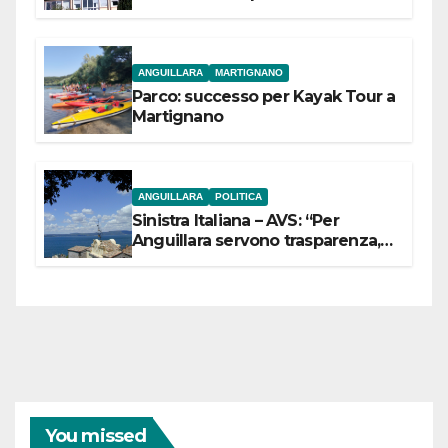
dell’Etruria Meridionale
ANGUILLARA
MARTIGNANO
Parco: successo per Kayak Tour a
Martignano
ANGUILLARA
POLITICA
Sinistra Italiana – AVS: “Per
Anguillara servono trasparenza,
partecipazione e scelte politiche
coraggiose”
You missed