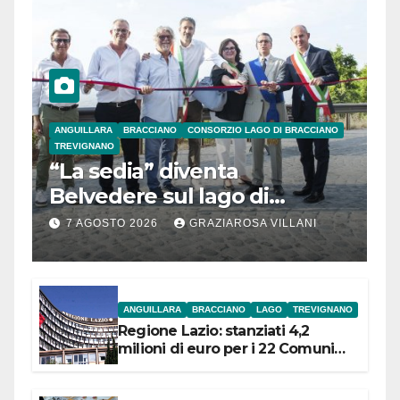
ANGUILLARA
BRACCIANO
CONSORZIO LAGO DI BRACCIANO
TREVIGNANO
“La sedia” diventa
Belvedere sul lago di
Bracciano: ieri
7 AGOSTO 2026
GRAZIAROSA VILLANI
l’inaugurazione
ANGUILLARA
BRACCIANO
LAGO
TREVIGNANO
Regione Lazio: stanziati 4,2
milioni di euro per i 22 Comuni
dell’Etruria Meridionale