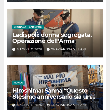
CRONACA
LADISPOLI
Ladispoli: donna segregata.
Operazione dell’Arma
6 AGOSTO 2026
GRAZIAROSA VILLANI
MONDO
Hiroshima: Sanna “Questo
81esimo anniversario sia un
monito per tutti”
6 AGOSTO 2026
GRAZIAROSA VILLANI