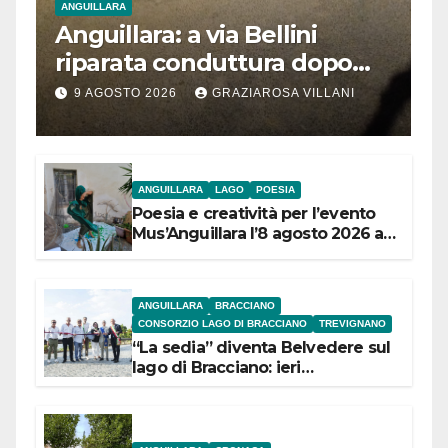
ANGUILLARA
Anguillara: a via Bellini
riparata conduttura dopo
segnalazione IdD
9 AGOSTO 2026
GRAZIAROSA VILLANI
ANGUILLARA
LAGO
POESIA
Poesia e creatività per l’evento
Mus’Anguillara l’8 agosto 2026 al
Museo Contadino
ANGUILLARA
BRACCIANO
CONSORZIO LAGO DI BRACCIANO
TREVIGNANO
“La sedia” diventa Belvedere sul
lago di Bracciano: ieri
l’inaugurazione