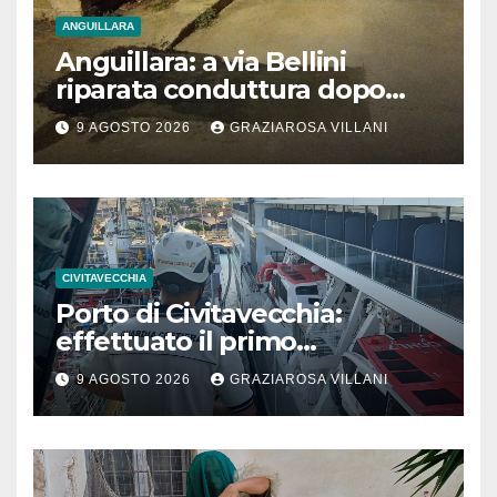
ANGUILLARA
Anguillara: a via Bellini
riparata conduttura dopo
segnalazione IdD
9 AGOSTO 2026
GRAZIAROSA VILLANI
CIVITAVECCHIA
Porto di Civitavecchia:
effettuato il primo
rifornimento di GNL ad una
9 AGOSTO 2026
GRAZIAROSA VILLANI
nave da crociera