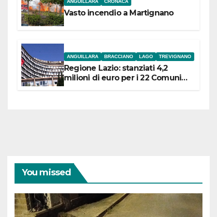
ANGUILLARA
CRONACA
Vasto incendio a Martignano
ANGUILLARA
BRACCIANO
LAGO
TREVIGNANO
Regione Lazio: stanziati 4,2
milioni di euro per i 22 Comuni
dell’Etruria Meridionale
You missed