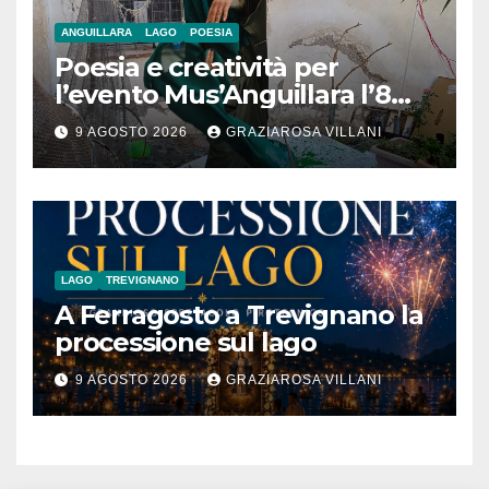
ANGUILLARA
LAGO
POESIA
Poesia e creatività per
l’evento Mus’Anguillara l’8
agosto 2026 al Museo
9 AGOSTO 2026
GRAZIAROSA VILLANI
Contadino
LAGO
TREVIGNANO
A Ferragosto a Trevignano la
processione sul lago
9 AGOSTO 2026
GRAZIAROSA VILLANI