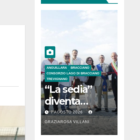
ANGUILLARA
BRACCIANO
CONSORZIO LAGO DI BRACCIANO
TREVIGNANO
“La sedia”
diventa
Belvedere sul
7 AGOSTO 2026
lago di
GRAZIAROSA VILLANI
Bracciano: ieri