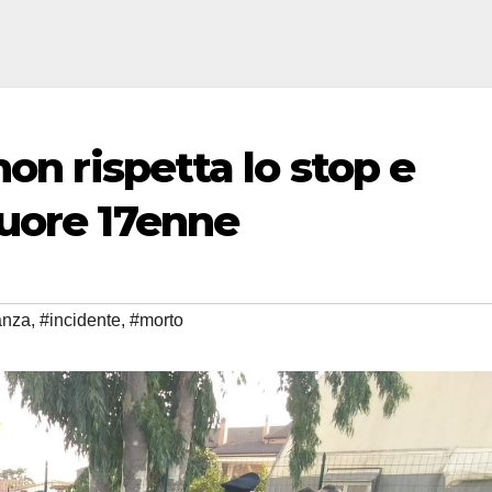
on rispetta lo stop e
uore 17enne
anza
,
#incidente
,
#morto