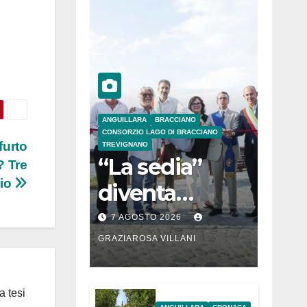
ANGUILLARA
BRACCIANO
CONSORZIO LAGO DI BRACCIANO
furto
TREVIGNANO
“La sedia”
? Tre
aio
diventa
Belvedere sul
7 AGOSTO 2026
lago di
GRAZIAROSA VILLANI
Bracciano: ieri
l’inaugurazion
a tesi