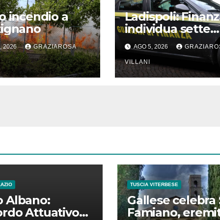
o incendio a
Ladispoli: Finan
tignano
individua sette
lavoratori irregol
, 2026
GRAZIAROSA
AGO 5, 2026
GRAZIARO
VILLANI
LAZIO
TUSCIA VITERBESE
 Albano:
Gallese celebra
rdo Attuativo
Famiano, eremi