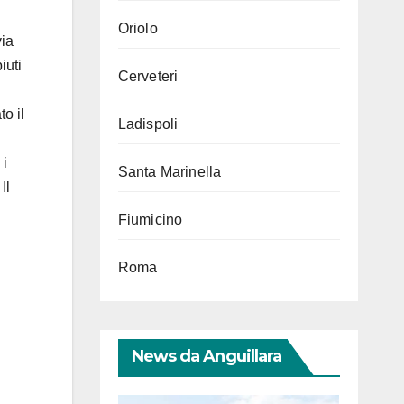
Oriolo
via
iuti
Cerveteri
o il
Ladispoli
 i
Santa Marinella
Il
l
Fiumicino
Roma
News da Anguillara