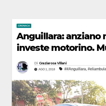
CRONACA
Anguillara: anziano n
investe motorino. M
Di
Graziarosa Villani
##Anguillara
,
#eliambul
AGO 1, 2018