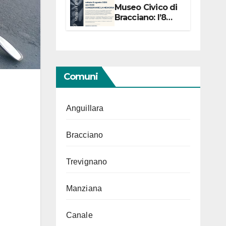
Museo Civico di
Bracciano: l’8
agosto per i 20
anni progetto
“Conservare la
memoria”
Comuni
Anguillara
Bracciano
Trevignano
Manziana
Canale