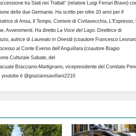
Successione tra Stati nei Trattati" (relatore Luigi Ferrari Bravo) co
azione delle due Germanie. Ha scritto per oltre 20 anni per
Il
oratrice di Ansa, Il Tempo, Corriere di Civitavecchia, L'Espresso,
e, Avvenimenti. Ha diretto
La Voce del Lago
. Direttrice di
azio, autrice di
Laureato in Onestà
(coautore Francesco Leonard
rocesso al Conte Everso dell'Anguillara
(coautore Biagio
ione Culturale Sabate
, del
Lacuale Bracciano-Martignano
, vicepresidente del Comitato Pen
le youtube è @graziarosavillani2210