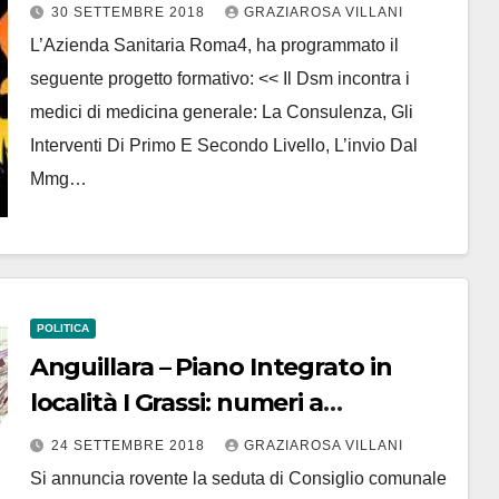
incontra i medici di medicina
30 SETTEMBRE 2018
GRAZIAROSA VILLANI
generale
L’Azienda Sanitaria Roma4, ha programmato il
seguente progetto formativo: << Il Dsm incontra i
medici di medicina generale: La Consulenza, Gli
Interventi Di Primo E Secondo Livello, L’invio Dal
Mmg…
POLITICA
Anguillara – Piano Integrato in
località I Grassi: numeri a
confronto. Il Pd locale schierato
24 SETTEMBRE 2018
GRAZIAROSA VILLANI
per il no
Si annuncia rovente la seduta di Consiglio comunale