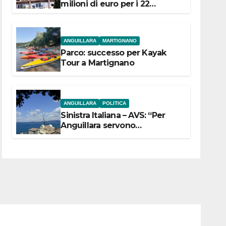
milioni di euro per i 22
Comuni dell’Etruria
Meridionale
ANGUILLARA
MARTIGNANO
Parco: successo per Kayak
Tour a Martignano
ANGUILLARA
POLITICA
Sinistra Italiana – AVS: “Per
Anguillara servono
trasparenza, partecipazione e
scelte politiche coraggiose”