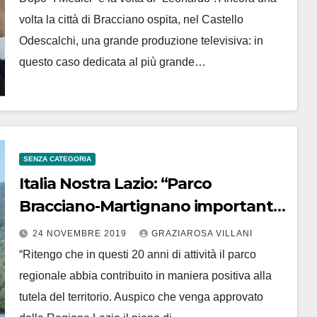
volta la città di Bracciano ospita, nel Castello
Odescalchi, una grande produzione televisiva: in
questo caso dedicata al più grande…
SENZA CATEGORIA
Italia Nostra Lazio: “Parco
Bracciano-Martignano importante
per tutela, ora Piano di Assetto per
24 NOVEMBRE 2019
GRAZIAROSA VILLANI
certezze urbanistiche”
“Ritengo che in questi 20 anni di attività il parco
regionale abbia contribuito in maniera positiva alla
tutela del territorio. Auspico che venga approvato