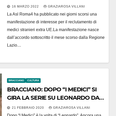
medici stranieri nella Sanità
16 MARZO 2022
GRAZIAROSA VILLANI
Pubblica
La Asl Roma4 ha pubblicato nei giorni scorsi una
manifestazione di interesse per il reclutamento di
medici stranieri extra UE.La manifestazione nasce
dall’accordo sottoscritto il mese scorso dalla Regione
Lazio…
BRACCIANO
CULTURA
BRACCIANO: DOPO “I MEDICI” SI
GIRA LA SERIE SU LEONARDO DA
VINCI. A MARZO CIAK PER SAN
21 FEBBRAIO 2020
GRAZIAROSA VILLANI
FRANCESCO
Dopo “I Medici” è la volta di “Leonardo”. Ancora una