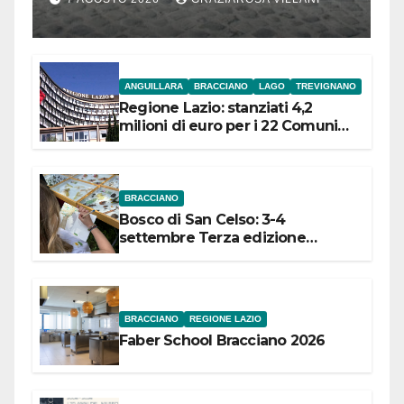
l’inaugurazione
ANGUILLARA
BRACCIANO
LAGO
TREVIGNANO
Regione Lazio: stanziati 4,2
milioni di euro per i 22 Comuni
dell’Etruria Meridionale
BRACCIANO
Bosco di San Celso: 3-4
settembre Terza edizione
Festival “Storie in cielo e in terra”
BRACCIANO
REGIONE LAZIO
Faber School Bracciano 2026