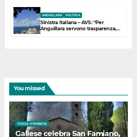
ANGUILLARA
POLITICA
Sinistra Italiana – AVS: “Per
Anguillara servono trasparenza,
partecipazione e scelte politiche
coraggiose”
You missed
TUSCIA VITERBESE
Gallese celebra San Famiano,