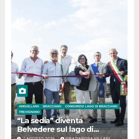
ANGUILLARA
BRACCIANO
CONSORZIO LAGO DI BRACCIANO
TREVIGNANO
“La sedia” diventa
Belvedere sul lago di
Bracciano: ieri
7 AGOSTO 2026
GRAZIAROSA VILLANI