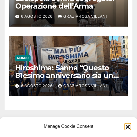
Operazione dell’Arma
6 AGOSTO 2026
GRAZIAROSA VILLANI
MONDO
Hiroshima: Sanna “Questo
81esimo anniversario sia un
monito per tutti”
6 AGOSTO 2026
GRAZIAROSA VILLANI
Manage Cookie Consent