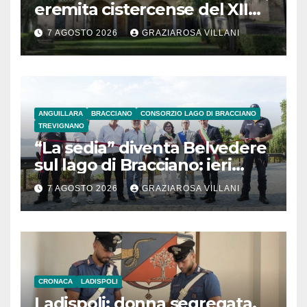
eremita cistercense del XII
secolo
7 AGOSTO 2026
GRAZIAROSA VILLANI
ANGUILLARA
BRACCIANO
CONSORZIO LAGO DI BRACCIANO
TREVIGNANO
“La sedia” diventa Belvedere
sul lago di Bracciano: ieri
l’inaugurazione
7 AGOSTO 2026
GRAZIAROSA VILLANI
CRONACA
LADISPOLI
Ladispoli: donna segregata.