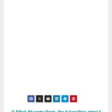
Rifiuti: Pd contro Raggi
Prg di Anguillara: dateci il