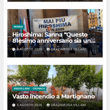
MONDO
Hiroshima: Sanna “Questo
81esimo anniversario sia un
monito per tutti”
6 AGOSTO 2026
GRAZIAROSA VILLANI
ANGUILLARA
CRONACA
Vasto incendio a Martignano
5 AGOSTO 2026
GRAZIAROSA VILLANI