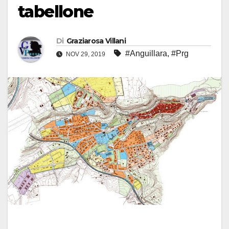
tabellone
Di
Graziarosa Villani
#Anguillara
,
#Prg
NOV 29, 2019