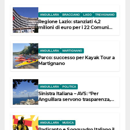
ANGUILLARA
BRACCIANO
LAGO
TREVIGNANO
Regione Lazio: stanziati 4,2
milioni di euro per i 22 Comuni
dell’Etruria Meridionale
ANGUILLARA
MARTIGNANO
Parco: successo per Kayak Tour a
Martignano
ANGUILLARA
POLITICA
Sinistra Italiana – AVS: “Per
Anguillara servono trasparenza,
partecipazione e scelte politiche
coraggiose”
ANGUILLARA
MUSICA
Radicanto e Soqquadro Italiano il