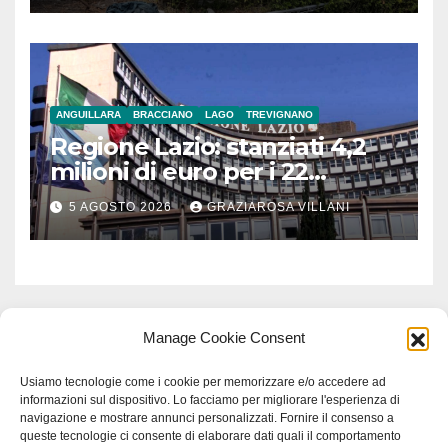
ANGUILLARA
BRACCIANO
LAGO
TREVIGNANO
Regione Lazio: stanziati 4,2
milioni di euro per i 22
Comuni dell’Etruria
5 AGOSTO 2026
GRAZIAROSA VILLANI
Meridionale
Manage Cookie Consent
Usiamo tecnologie come i cookie per memorizzare e/o accedere ad
informazioni sul dispositivo. Lo facciamo per migliorare l'esperienza di
navigazione e mostrare annunci personalizzati. Fornire il consenso a
queste tecnologie ci consente di elaborare dati quali il comportamento