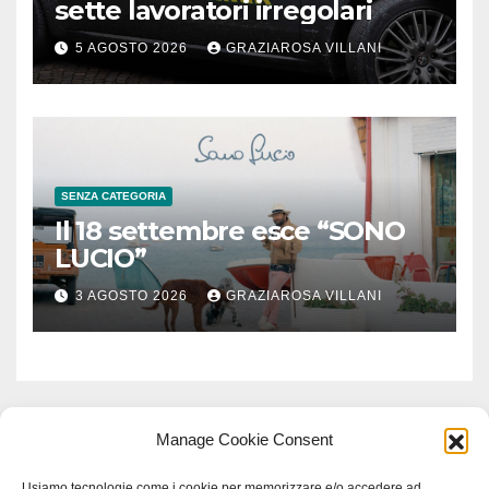
sette lavoratori irregolari
5 AGOSTO 2026
GRAZIAROSA VILLANI
SENZA CATEGORIA
Il 18 settembre esce “SONO
LUCIO”
3 AGOSTO 2026
GRAZIAROSA VILLANI
Manage Cookie Consent
Usiamo tecnologie come i cookie per memorizzare e/o accedere ad