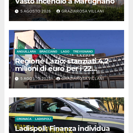
Vasto incendio a Martignano
5 AGOSTO 2026
GRAZIAROSA VILLANI
ANGUILLARA
BRACCIANO
LAGO
TREVIGNANO
Regione Lazio: stanziati 4,2
milioni di euro per i 22
Comuni dell’Etruria
5 AGOSTO 2026
GRAZIAROSA VILLANI
Meridionale
CRONACA
LADISPOLI
Ladispoli: Finanza individua