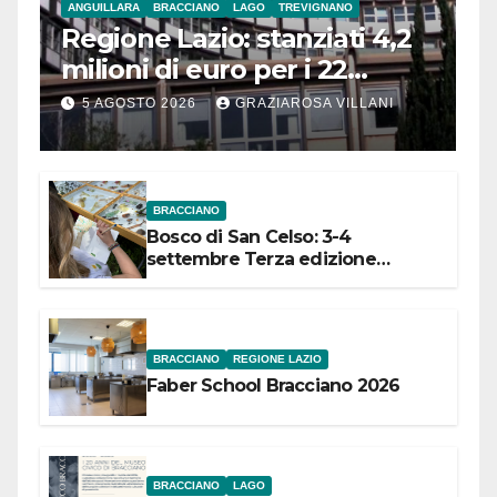
ANGUILLARA
BRACCIANO
LAGO
TREVIGNANO
Regione Lazio: stanziati 4,2
milioni di euro per i 22
Comuni dell’Etruria
5 AGOSTO 2026
GRAZIAROSA VILLANI
Meridionale
BRACCIANO
Bosco di San Celso: 3-4
settembre Terza edizione
Festival “Storie in cielo e in terra”
BRACCIANO
REGIONE LAZIO
Faber School Bracciano 2026
BRACCIANO
LAGO