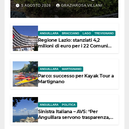
5 AGOSTO 2026
GRAZIAROSA VILLANI
ANGUILLARA
BRACCIANO
LAGO
TREVIGNANO
Regione Lazio: stanziati 4,2
milioni di euro per i 22 Comuni
dell’Etruria Meridionale
ANGUILLARA
MARTIGNANO
Parco: successo per Kayak Tour a
Martignano
ANGUILLARA
POLITICA
Sinistra Italiana – AVS: “Per
Anguillara servono trasparenza,
partecipazione e scelte politiche
coraggiose”