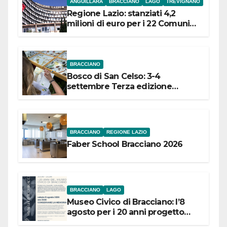
ANGUILLARA
BRACCIANO
LAGO
TREVIGNANO
Regione Lazio: stanziati 4,2
milioni di euro per i 22 Comuni
dell’Etruria Meridionale
BRACCIANO
Bosco di San Celso: 3-4
settembre Terza edizione
Festival “Storie in cielo e in terra”
BRACCIANO
REGIONE LAZIO
Faber School Bracciano 2026
BRACCIANO
LAGO
Museo Civico di Bracciano: l’8
agosto per i 20 anni progetto
“Conservare la memoria”