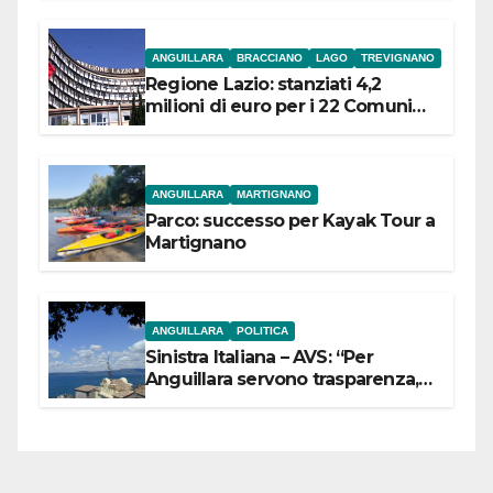
ANGUILLARA
BRACCIANO
LAGO
TREVIGNANO
Regione Lazio: stanziati 4,2
milioni di euro per i 22 Comuni
dell’Etruria Meridionale
ANGUILLARA
MARTIGNANO
Parco: successo per Kayak Tour a
Martignano
ANGUILLARA
POLITICA
Sinistra Italiana – AVS: “Per
Anguillara servono trasparenza,
partecipazione e scelte politiche
coraggiose”