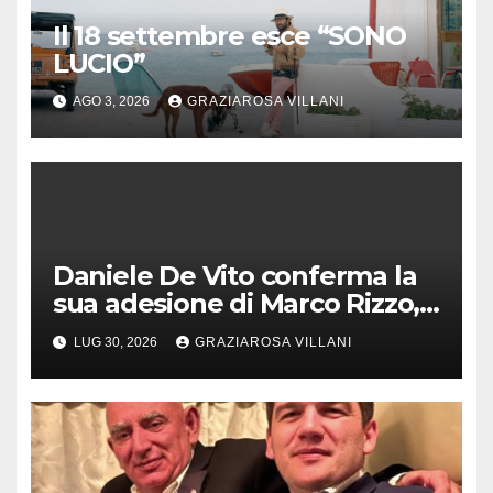
Il 18 settembre esce “SONO
LUCIO”
AGO 3, 2026
GRAZIAROSA VILLANI
Daniele De Vito conferma la
sua adesione di Marco Rizzo,
nel rispetto delle decisioni
LUG 30, 2026
GRAZIAROSA VILLANI
del 1° Congress