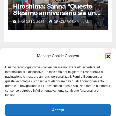
Hiroshima: Sanna “Questo
81esimo anniversario sia un
monito per tutti”
6 AGOSTO 2026
GRAZIAROSA VILLANI
Manage Cookie Consent
Usiamo tecnologie come i cookie per memorizzare e/o accedere ad
informazioni sul dispositivo. Lo facciamo per migliorare l'esperienza di
navigazione e mostrare annunci personalizzati. Fornire il consenso a
queste tecnologie ci consente di elaborare dati quali il comportamento
durante la navigazione o ID univoche su questo sito. Non fornire o ritirare il
consenso potrebbe influire negativamente su alcune funzionalità e
funzioni.
Accept
Proudly powered by WordPress
|
Tema: Newspaperex di
Themeansar
.