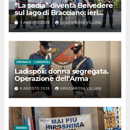
“La sedia” diventa Belvedere
sul lago di Bracciano: ieri
l’inaugurazione
7 AGOSTO 2026
GRAZIAROSA VILLANI
CRONACA
LADISPOLI
Ladispoli: donna segregata.
Operazione dell’Arma
6 AGOSTO 2026
GRAZIAROSA VILLANI
MONDO