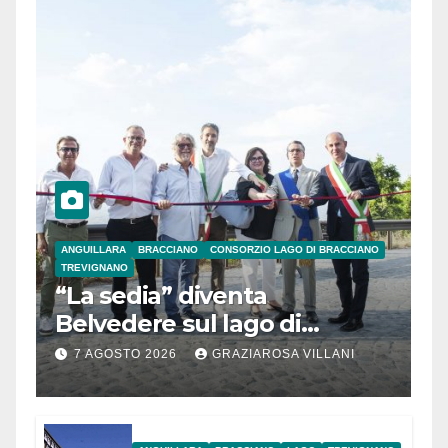
ANGUILLARA
BRACCIANO
CONSORZIO LAGO DI BRACCIANO
TREVIGNANO
“La sedia” diventa
Belvedere sul lago di
Bracciano: ieri
7 AGOSTO 2026
GRAZIAROSA VILLANI
l’inaugurazione