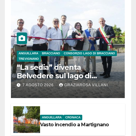
ANGUILLARA
BRACCIANO
CONSORZIO LAGO DI BRACCIANO
TREVIGNANO
“La sedia” diventa
Belvedere sul lago di
Bracciano: ieri
7 AGOSTO 2026
GRAZIAROSA VILLANI
l’inaugurazione
ANGUILLARA
CRONACA
Vasto incendio a Martignano