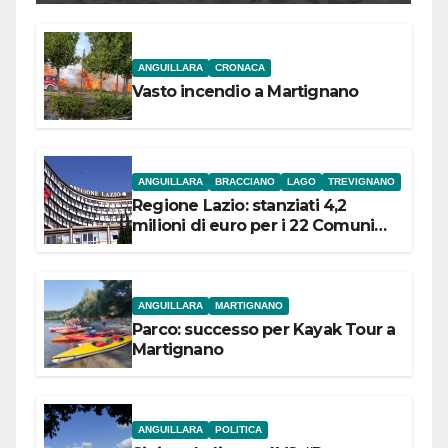
ANGUILLARA
CRONACA
Vasto incendio a Martignano
ANGUILLARA
BRACCIANO
LAGO
TREVIGNANO
Regione Lazio: stanziati 4,2
milioni di euro per i 22 Comuni
dell’Etruria Meridionale
ANGUILLARA
MARTIGNANO
Parco: successo per Kayak Tour a
Martignano
ANGUILLARA
POLITICA