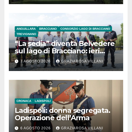
ANGUILLARA
BRACCIANO
CONSORZIO LAGO DI BRACCIANO
TREVIGNANO
“La sedia” diventa Belvedere
sul lago di Bracciano: ieri
l’inaugurazione
7 AGOSTO 2026
GRAZIAROSA VILLANI
CRONACA
LADISPOLI
Ladispoli: donna segregata.
Operazione dell’Arma
6 AGOSTO 2026
GRAZIAROSA VILLANI