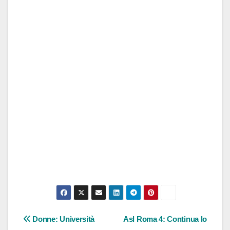
Navigazione
Donne: Università
Asl Roma 4: Continua lo