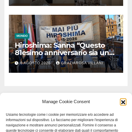
MONDO
Hiroshima: Sanna “Questo
81esimo anniversario sia un
monito per tutti”
6 AGOSTO 2026
GRAZIAROSA VILLANI
Manage Cookie Consent
Usiamo tecnologie come i cookie per memorizzare e/o accedere ad
informazioni sul dispositivo. Lo facciamo per migliorare l'esperienza di
navigazione e mostrare annunci personalizzati. Fornire il consenso a
queste tecnologie ci consente di elaborare dati quali il comportamento