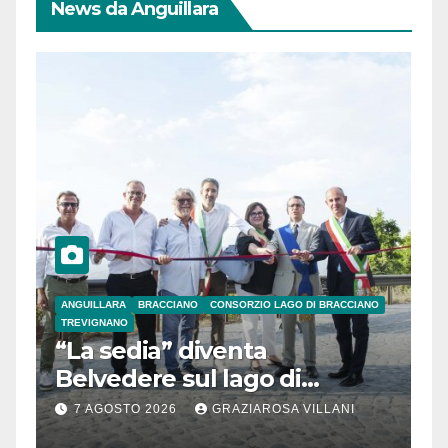
News da Anguillara
ANGUILLARA
BRACCIANO
CONSORZIO LAGO DI BRACCIANO
TREVIGNANO
“La sedia” diventa
Belvedere sul lago di
Bracciano: ieri
7 AGOSTO 2026
GRAZIAROSA VILLANI
l’inaugurazione