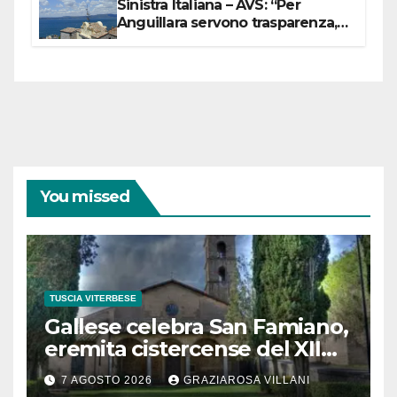
Sinistra Italiana – AVS: “Per
Anguillara servono trasparenza,
partecipazione e scelte politiche
coraggiose”
You missed
TUSCIA VITERBESE
Gallese celebra San Famiano,
eremita cistercense del XII
secolo
7 AGOSTO 2026
GRAZIAROSA VILLANI