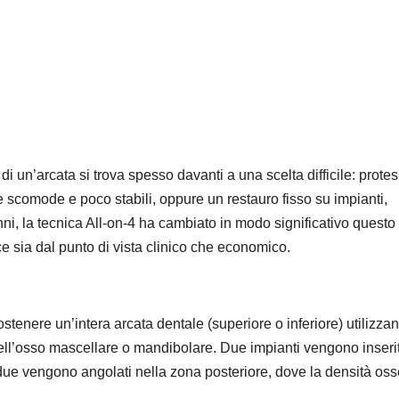
 di un’arcata si trova spesso davanti a una scelta difficile: protes
me scomode e poco stabili, oppure un restauro fisso su impianti,
nni, la tecnica All-on-4 ha cambiato in modo significativo questo
e sia dal punto di vista clinico che economico.
stenere un’intera arcata dentale (superiore o inferiore) utilizza
nell’osso mascellare o mandibolare. Due impianti vengono inserit
i due vengono angolati nella zona posteriore, dove la densità os