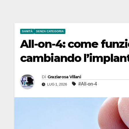
SANITÀ
SENZA CATEGORIA
All-on-4: come funzi
cambiando l’implan
Di
Graziarosa Villani
#All-on-4
LUG 1, 2026