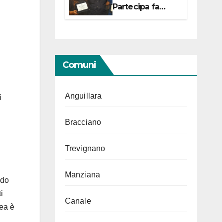
Partecipa fa
centro con due
campionesse di
Tiro a Segno in
vista delle urne
Comuni
Anguillara
i
Bracciano
Trevignano
Manziana
ndo
i
Canale
sea è