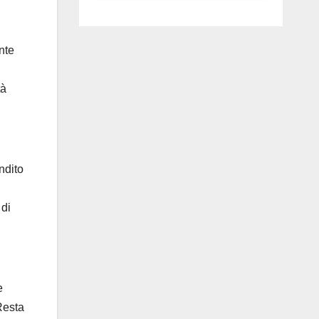
luglio ad
Anguillara
nte
tà
ndito
 di
e
 Resta