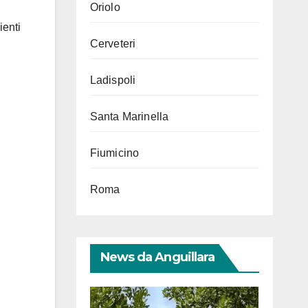
Oriolo
ienti
Cerveteri
Ladispoli
Santa Marinella
Fiumicino
Roma
News da Anguillara