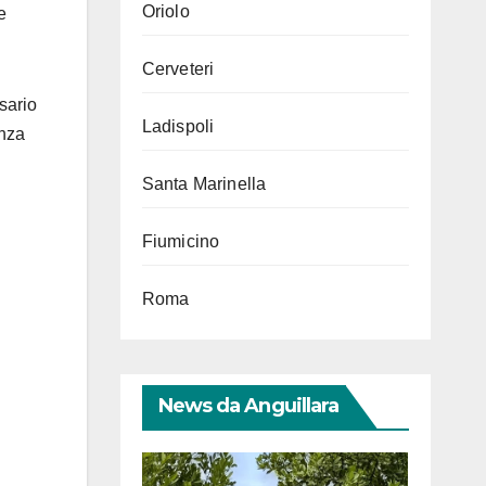
Oriolo
e
Cerveteri
sario
Ladispoli
enza
Santa Marinella
Fiumicino
Roma
News da Anguillara