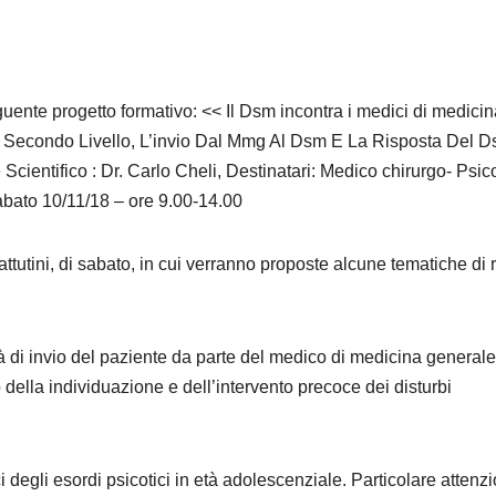
ente progetto formativo: << Il Dsm incontra i medici di medicin
 E Secondo Livello, L’invio Dal Mmg Al Dsm E La Risposta Del D
cientifico : Dr. Carlo Cheli, Destinatari: Medico chirurgo- Psic
abato 10/11/18 – ore 9.00-14.00
attutini, di sabato, in cui verranno proposte alcune tematiche di r
à di invio del paziente da parte del medico di medicina generale
 della individuazione e dell’intervento precoce dei disturbi
ici degli esordi psicotici in età adolescenziale. Particolare attenz