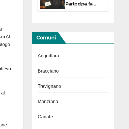
Partecipa fa
centro con due
campionesse di
Tiro a Segno in
vista delle urne
a
sm Al
Comuni
ologo
Anguillara
ilievo
Bracciano
Trevignano
 al
Manziana
Canale
ione