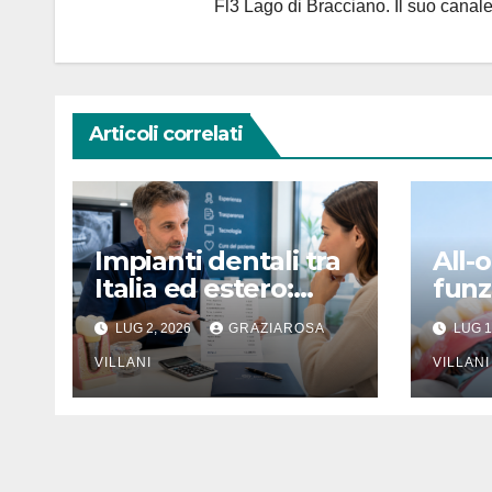
Fl3 Lago di Bracciano. Il suo cana
Articoli correlati
Impianti dentali tra
All-
Italia ed estero:
funz
come si
che 
LUG 2, 2026
GRAZIAROSA
LUG 1
confrontano i
l’im
preventivi senza
VILLANI
VILLANI
farsi male