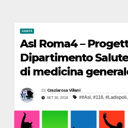
SANITÀ
Asl Roma4 – Progetto
Dipartimento Salute
di medicina general
Di
Graziarosa Villani
##Asl
,
#118
,
#Ladispoli
SET 30, 2018