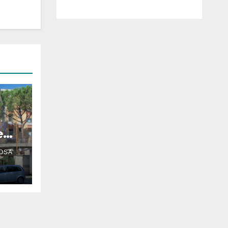
luglio ad
Anguillara
e
OSA