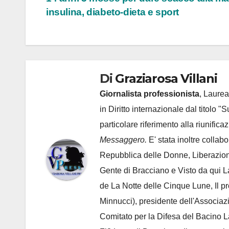
insulina, diabeto-dieta e sport
Di
Graziarosa Villani
Giornalista professionista
, Laurea
in Diritto internazionale dal titolo "
particolare riferimento alla riunific
Messaggero.
E' stata inoltre collab
Repubblica delle Donne, Liberazion
Gente di Bracciano
e Visto da qui L
de
La Notte delle Cinque Lune, Il p
Minnucci), presidente dell'
Associaz
Comitato per la Difesa del Bacino 