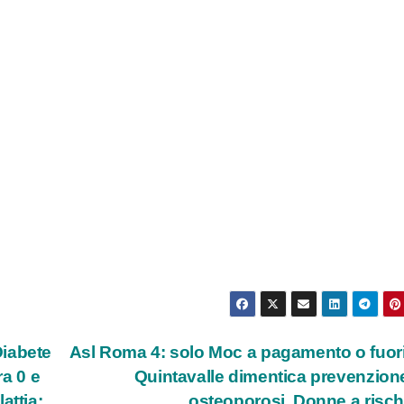
Diabete
Asl Roma 4: solo Moc a pagamento o fuori
ra 0 e
Quintavalle dimentica prevenzion
attia:
osteoporosi. Donne a risc