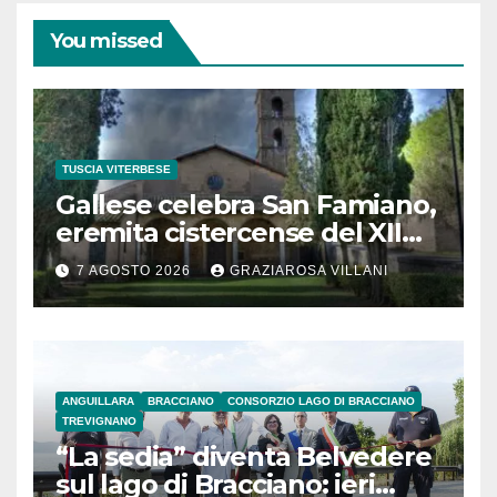
You missed
TUSCIA VITERBESE
Gallese celebra San Famiano,
eremita cistercense del XII
secolo
7 AGOSTO 2026
GRAZIAROSA VILLANI
ANGUILLARA
BRACCIANO
CONSORZIO LAGO DI BRACCIANO
TREVIGNANO
“La sedia” diventa Belvedere
sul lago di Bracciano: ieri