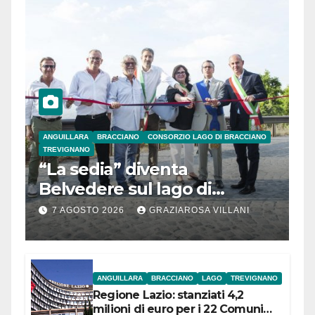
ANGUILLARA
BRACCIANO
CONSORZIO LAGO DI BRACCIANO
TREVIGNANO
“La sedia” diventa
Belvedere sul lago di
Bracciano: ieri
7 AGOSTO 2026
GRAZIAROSA VILLANI
l’inaugurazione
ANGUILLARA
BRACCIANO
LAGO
TREVIGNANO
Regione Lazio: stanziati 4,2
milioni di euro per i 22 Comuni