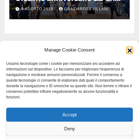
monito per tutti”
6 AGOSTO 2026
GRAZIAROSA VILLANI
Manage Cookie Consent
Usiamo tecnologie come i cookie per memorizzare e/o accedere ad
informazioni sul dispositivo. Lo facciamo per migliorare l'esperienza di
navigazione e mostrare annunci personalizzati. Fornire il consenso a
queste tecnologie ci consente di elaborare dati quali il comportamento
durante la navigazione o ID univoche su questo sito. Non fornire o ritirare il
consenso potrebbe influire negativamente su alcune funzionalità e
funzioni.
Accept
Proudly powered by WordPress
|
Tema: Newspaperex di
Themeansar
.
Deny
Home
Gerenza
home
Lavoro
Scienza
studio specialistico bracciano