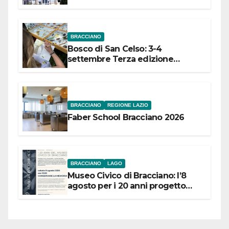
dell’Etruria Meridionale
BRACCIANO
Bosco di San Celso: 3-4
settembre Terza edizione
Festival “Storie in cielo e in terra”
BRACCIANO
REGIONE LAZIO
Faber School Bracciano 2026
BRACCIANO
LAGO
Museo Civico di Bracciano: l’8
agosto per i 20 anni progetto
“Conservare la memoria”