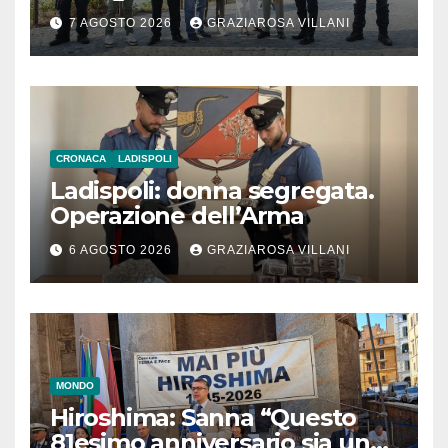
l’inaugurazione
7 AGOSTO 2026
GRAZIAROSA VILLANI
CRONACA
LADISPOLI
Ladispoli: donna segregata.
Operazione dell’Arma
6 AGOSTO 2026
GRAZIAROSA VILLANI
MONDO
Hiroshima: Sanna “Questo
81esimo anniversario sia un