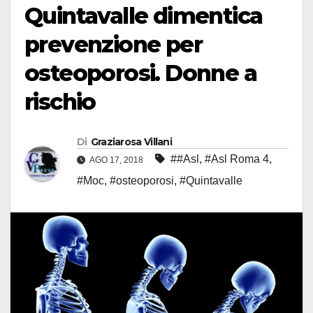
Quintavalle dimentica
prevenzione per
osteoporosi. Donne a
rischio
Di
Graziarosa Villani
##Asl
,
#Asl Roma 4
,
AGO 17, 2018
#Moc
,
#osteoporosi
,
#Quintavalle