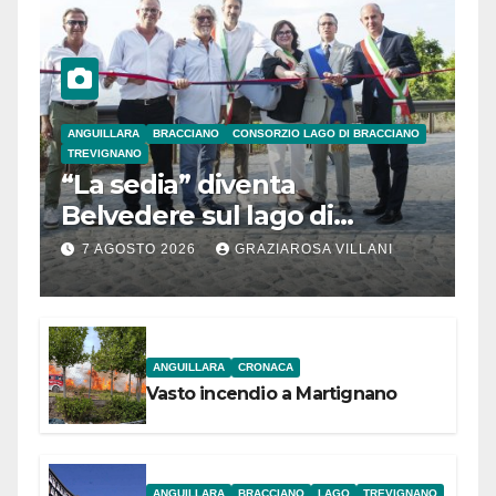
ANGUILLARA
BRACCIANO
CONSORZIO LAGO DI BRACCIANO
TREVIGNANO
“La sedia” diventa
Belvedere sul lago di
Bracciano: ieri
7 AGOSTO 2026
GRAZIAROSA VILLANI
l’inaugurazione
ANGUILLARA
CRONACA
Vasto incendio a Martignano
ANGUILLARA
BRACCIANO
LAGO
TREVIGNANO