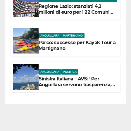
Regione Lazio: stanziati 4,2
milioni di euro per i 22 Comuni
dell’Etruria Meridionale
ANGUILLARA
MARTIGNANO
Parco: successo per Kayak Tour a
Martignano
ANGUILLARA
POLITICA
Sinistra Italiana – AVS: “Per
Anguillara servono trasparenza,
partecipazione e scelte politiche
coraggiose”