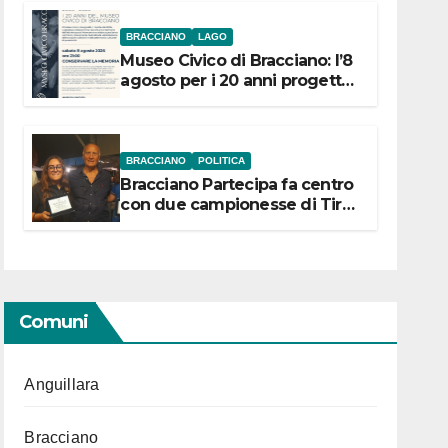
BRACCIANO
LAGO
Museo Civico di Bracciano: l’8
agosto per i 20 anni progetto
“Conservare la memoria”
BRACCIANO
POLITICA
Bracciano Partecipa fa centro
con due campionesse di Tiro
a Segno in vista delle urne
Comuni
Anguillara
Bracciano