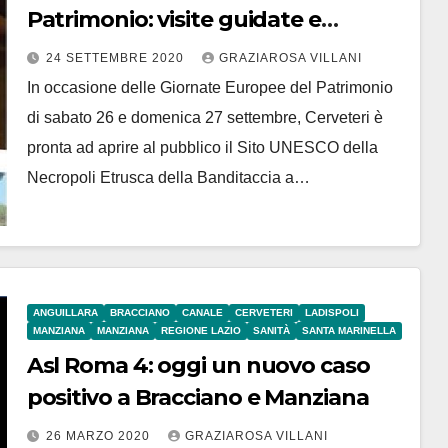
Patrimonio: visite guidate e
aperture straordinarie alla
24 SETTEMBRE 2020
GRAZIAROSA VILLANI
Necropoli della Banditaccia
In occasione delle Giornate Europee del Patrimonio
di sabato 26 e domenica 27 settembre, Cerveteri è
pronta ad aprire al pubblico il Sito UNESCO della
Necropoli Etrusca della Banditaccia a…
ANGUILLARA
BRACCIANO
CANALE
CERVETERI
LADISPOLI
MANZIANA
MANZIANA
REGIONE LAZIO
SANITÀ
SANTA MARINELLA
Asl Roma 4: oggi un nuovo caso
positivo a Bracciano e Manziana
26 MARZO 2020
GRAZIAROSA VILLANI