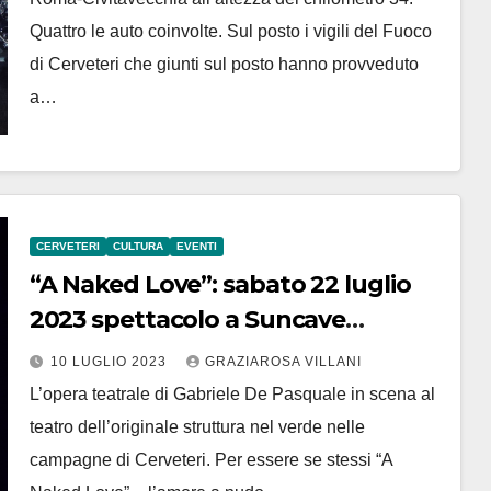
Quattro le auto coinvolte. Sul posto i vigili del Fuoco
di Cerveteri che giunti sul posto hanno provveduto
a…
CERVETERI
CULTURA
EVENTI
“A Naked Love”: sabato 22 luglio
2023 spettacolo a Suncave
Gardens sul filo conduttore delle
10 LUGLIO 2023
GRAZIAROSA VILLANI
nudità
L’opera teatrale di Gabriele De Pasquale in scena al
teatro dell’originale struttura nel verde nelle
campagne di Cerveteri. Per essere se stessi “A