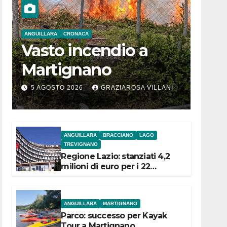
ANGUILLARA
CRONACA
Vasto incendio a
Martignano
5 AGOSTO 2026
GRAZIAROSA VILLANI
ANGUILLARA
BRACCIANO
LAGO
TREVIGNANO
Regione Lazio: stanziati 4,2
milioni di euro per i 22
Comuni dell’Etruria
Meridionale
ANGUILLARA
MARTIGNANO
Parco: successo per Kayak
Tour a Martignano