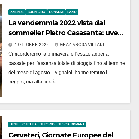
AZIENDE
BUON CIBO
CONSUMI
LAZIO
La vendemmia 2022 vista dal
sommelier Pietro Casasanta: uve
sanissime e di qualità
4 OTTOBRE 2022
GRAZIAROSA VILLANI
Ci ricorderemo la primavera e l’estate appena
passate per l’assenza totale di pioggia fino al termine
del mese di agosto. I vignaioli hanno temuto il
peggio, ma alla fine è…
ARTE
CULTURA
TURISMO
TUSCIA ROMANA
Cerveteri, Giornate Europee del