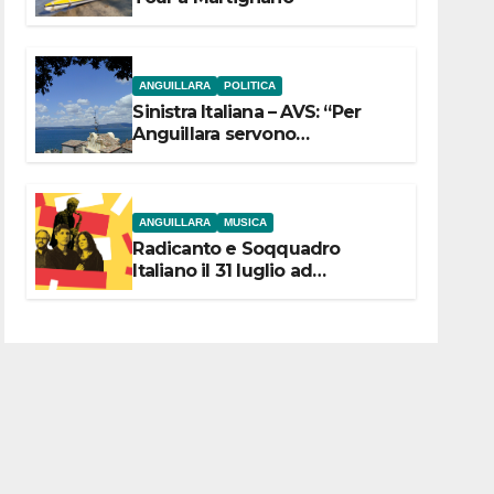
ANGUILLARA
POLITICA
Sinistra Italiana – AVS: “Per
Anguillara servono
trasparenza, partecipazione e
scelte politiche coraggiose”
ANGUILLARA
MUSICA
Radicanto e Soqquadro
Italiano il 31 luglio ad
Anguillara