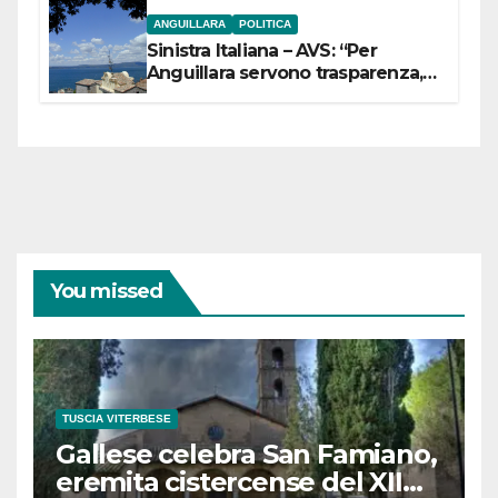
ANGUILLARA
POLITICA
Sinistra Italiana – AVS: “Per
Anguillara servono trasparenza,
partecipazione e scelte politiche
coraggiose”
You missed
TUSCIA VITERBESE
Gallese celebra San Famiano,
eremita cistercense del XII