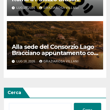
LUG 19, 2026
GRAZIAROSA VILLANI
Alla sede del Consorzio Lago
Bracciano appuntamento col
Bel Canto: domenica 19 luglio
LUG 18, 2026
GRAZIAROSA VILLANI
2026 alle 19 concerto lirico ad
ingresso libero
Cerca
Cerca