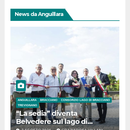
News da Anguillara
ANGUILLARA
BRACCIANO
CONSORZIO LAGO DI BRACCIANO
TREVIGNANO
“La sedia” diventa
Belvedere sul lago di
Bracciano: ieri