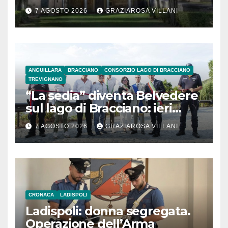
secolo
7 AGOSTO 2026
GRAZIAROSA VILLANI
ANGUILLARA
BRACCIANO
CONSORZIO LAGO DI BRACCIANO
TREVIGNANO
“La sedia” diventa Belvedere
sul lago di Bracciano: ieri
l’inaugurazione
7 AGOSTO 2026
GRAZIAROSA VILLANI
CRONACA
LADISPOLI
Ladispoli: donna segregata.
Operazione dell’Arma