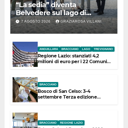
“La sedia” diventa
Belvedere sul lago di
Bracciano: ieri
7 AGOSTO 2026
GRAZIAROSA VILLANI
l’inaugurazione
ANGUILLARA
BRACCIANO
LAGO
TREVIGNANO
Regione Lazio: stanziati 4,2
milioni di euro per i 22 Comuni
dell’Etruria Meridionale
BRACCIANO
Bosco di San Celso: 3-4
settembre Terza edizione
Festival “Storie in cielo e in terra”
BRACCIANO
REGIONE LAZIO