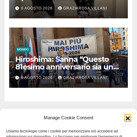
6 AGOSTO 2026
GRAZIAROSA VILLANI
MONDO
Hiroshima: Sanna “Questo
81esimo anniversario sia un
monito per tutti”
6 AGOSTO 2026
GRAZIAROSA VILLANI
Manage Cookie Consent
Usiamo tecnologie come i cookie per memorizzare e/o accedere ad
informazioni sul dispositivo. Lo facciamo per migliorare l'esperienza di