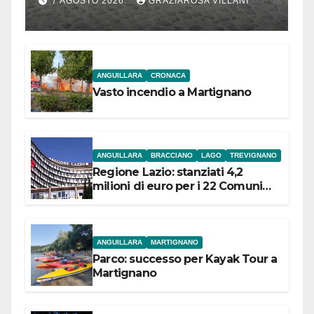
7 AGOSTO 2026
GRAZIAROSA VILLANI
l’inaugurazione
ANGUILLARA
CRONACA
Vasto incendio a Martignano
ANGUILLARA
BRACCIANO
LAGO
TREVIGNANO
Regione Lazio: stanziati 4,2
milioni di euro per i 22 Comuni
dell’Etruria Meridionale
ANGUILLARA
MARTIGNANO
Parco: successo per Kayak Tour a
Martignano