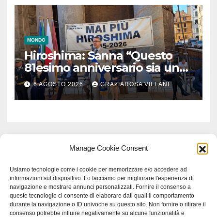
MONDO
Hiroshima: Sanna “Questo
81esimo anniversario sia un
monito per tutti”
6 AGOSTO 2026
GRAZIAROSA VILLANI
Manage Cookie Consent
Usiamo tecnologie come i cookie per memorizzare e/o accedere ad
informazioni sul dispositivo. Lo facciamo per migliorare l'esperienza di
navigazione e mostrare annunci personalizzati. Fornire il consenso a
queste tecnologie ci consente di elaborare dati quali il comportamento
durante la navigazione o ID univoche su questo sito. Non fornire o ritirare il
consenso potrebbe influire negativamente su alcune funzionalità e