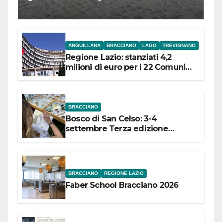
l’inaugurazione
ANGUILLARA
BRACCIANO
LAGO
TREVIGNANO
Regione Lazio: stanziati 4,2
milioni di euro per i 22 Comuni
dell’Etruria Meridionale
BRACCIANO
Bosco di San Celso: 3-4
settembre Terza edizione
Festival “Storie in cielo e in terra”
BRACCIANO
REGIONE LAZIO
Faber School Bracciano 2026