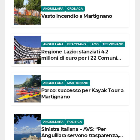
ANGUILLARA
CRONACA
Vasto incendio a Martignano
ANGUILLARA
BRACCIANO
LAGO
TREVIGNANO
Regione Lazio: stanziati 4,2
milioni di euro per i 22 Comuni
dell’Etruria Meridionale
ANGUILLARA
MARTIGNANO
Parco: successo per Kayak Tour a
Martignano
ANGUILLARA
POLITICA
Sinistra Italiana – AVS: “Per
Anguillara servono trasparenza,