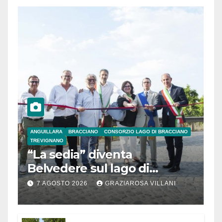
ANGUILLARA
BRACCIANO
CONSORZIO LAGO DI BRACCIANO
TREVIGNANO
“La sedia” diventa
Belvedere sul lago di
Bracciano: ieri
7 AGOSTO 2026
GRAZIAROSA VILLANI
l’inaugurazione