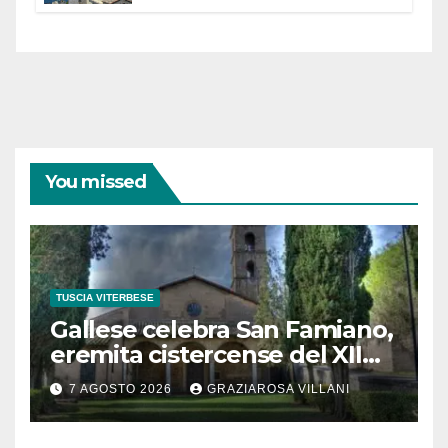
partecipazione e scelte politiche
coraggiose”
You missed
TUSCIA VITERBESE
Gallese celebra San Famiano,
eremita cistercense del XII
secolo
7 AGOSTO 2026
GRAZIAROSA VILLANI