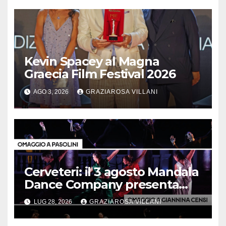
Kevin Spacey al Magna
Graecia Film Festival 2026
AGO 3, 2026
GRAZIAROSA VILLANI
Cerveteri: il 3 agosto Mandala
Dance Company presenta
“Trittico d’autore”
LUG 28, 2026
GRAZIAROSA VILLANI