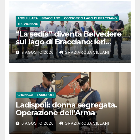
ANGUILLARA
BRACCIANO
CONSORZIO LAGO DI BRACCIANO
TREVIGNANO
“La sedia” diventa Belvedere
sul lago di Bracciano: ieri
l’inaugurazione
7 AGOSTO 2026
GRAZIAROSA VILLANI
CRONACA
LADISPOLI
Ladispoli: donna segregata.
Operazione dell’Arma
6 AGOSTO 2026
GRAZIAROSA VILLANI