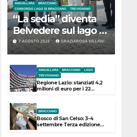
ANGUILLARA
BRACCIANO
CONSORZIO LAGO DI BRACCIANO
TREVIGNANO
“La sedia” diventa
Belvedere sul lago di
Bracciano: ieri
7 AGOSTO 2026
GRAZIAROSA VILLANI
l’inaugurazione
ANGUILLARA
BRACCIANO
LAGO
TREVIGNANO
Regione Lazio: stanziati 4,2
milioni di euro per i 22
Comuni dell’Etruria
Meridionale
BRACCIANO
Bosco di San Celso: 3-4
settembre Terza edizione
Festival “Storie in cielo e in
terra”