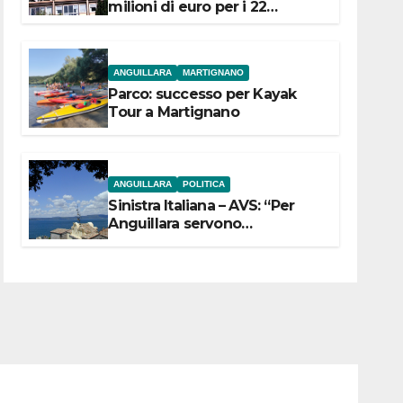
milioni di euro per i 22
Comuni dell’Etruria
Meridionale
ANGUILLARA
MARTIGNANO
Parco: successo per Kayak
Tour a Martignano
ANGUILLARA
POLITICA
Sinistra Italiana – AVS: “Per
Anguillara servono
trasparenza, partecipazione e
scelte politiche coraggiose”