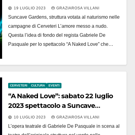
Gardens
19 LUGLIO 2023
GRAZIAROSA VILLANI
Suncave Gardens, struttura votata al naturismo nelle
campagne di Cerveteri L’amore messo a nudo.
Questa l’idea di fondo del regista Gabriele De
Pasquale per lo spettacolo “A Naked Love” che…
CERVETERI
CULTURA
EVENTI
“A Naked Love”: sabato 22 luglio
2023 spettacolo a Suncave
Gardens sul filo conduttore delle
10 LUGLIO 2023
GRAZIAROSA VILLANI
nudità
L’opera teatrale di Gabriele De Pasquale in scena al