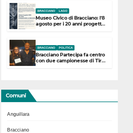
BRACCIANO
LAGO
Museo Civico di Bracciano: l’8
agosto per i 20 anni progetto
“Conservare la memoria”
BRACCIANO
POLITICA
Bracciano Partecipa fa centro
con due campionesse di Tiro
a Segno in vista delle urne
Comuni
Anguillara
Bracciano