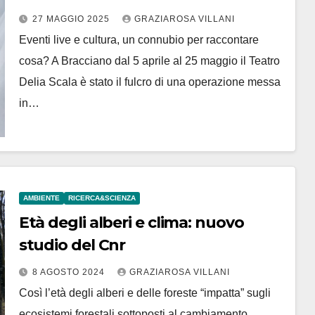
Bracciano ha un teatro, un punto
27 MAGGIO 2025
GRAZIAROSA VILLANI
di riferimento culturale
Eventi live e cultura, un connubio per raccontare
riconosciuto”
cosa? A Bracciano dal 5 aprile al 25 maggio il Teatro
Delia Scala è stato il fulcro di una operazione messa
in…
AMBIENTE
RICERCA&SCIENZA
Età degli alberi e clima: nuovo
studio del Cnr
8 AGOSTO 2024
GRAZIAROSA VILLANI
Così l’età degli alberi e delle foreste “impatta” sugli
ecosistemi forestali sottoposti al cambiamento