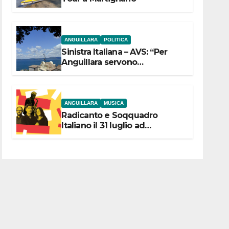
ANGUILLARA
POLITICA
Sinistra Italiana – AVS: “Per
Anguillara servono
trasparenza, partecipazione e
scelte politiche coraggiose”
ANGUILLARA
MUSICA
Radicanto e Soqquadro
Italiano il 31 luglio ad
Anguillara