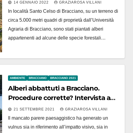
14 GENNAIO 2022
GRAZIAROSA VILLANI
In località Santo Celso di Bracciano, su un terreno di
circa 5.000 metri quadri di proprietà dall’Università
Agraria di Bracciano, sono stati piantati alberi
appartenenti ad alcune delle specie forestali…
AMBIENTE
BRACCIANO
BRACCIANO 2021
Alberi abbattuti a Bracciano.
Procedure corrette? Intervista a
Daniele Natili coordinatore del
21 SETTEMBRE 2021
GRAZIAROSA VILLANI
Gruppo Intervento Giuridico Lazio
Il mancato parere paesaggistico ha generato un
vulnus sia in riferimento all’impatto visivo, sia in