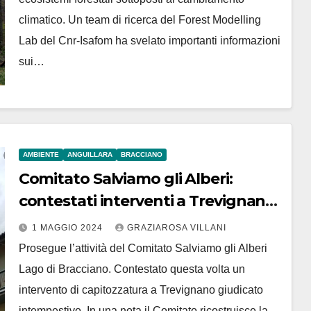
climatico. Un team di ricerca del Forest Modelling
Lab del Cnr-Isafom ha svelato importanti informazioni
sui…
AMBIENTE
ANGUILLARA
BRACCIANO
Comitato Salviamo gli Alberi:
contestati interventi a Trevignano
e Bracciano
1 MAGGIO 2024
GRAZIAROSA VILLANI
Prosegue l’attività del Comitato Salviamo gli Alberi
Lago di Bracciano. Contestato questa volta un
intervento di capitozzatura a Trevignano giudicato
intempestivo. In una nota il Comitato ricostruisce la