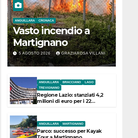
ANGUILLARA
CRONACA
Vasto incendio a
Martignano
5 AGOSTO 2026
GRAZIAROSA VILLANI
ANGUILLARA
BRACCIANO
LAGO
TREVIGNANO
Regione Lazio: stanziati 4,2
milioni di euro per i 22
Comuni dell’Etruria
Meridionale
ANGUILLARA
MARTIGNANO
Parco: successo per Kayak
Tour a Martignano