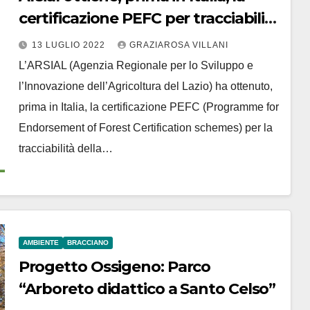
certificazione PEFC per tracciabilità
produzione vivaistica forestale
13 LUGLIO 2022
GRAZIAROSA VILLANI
L’ARSIAL (Agenzia Regionale per lo Sviluppo e
l’Innovazione dell’Agricoltura del Lazio) ha ottenuto,
prima in Italia, la certificazione PEFC (Programme for
Endorsement of Forest Certification schemes) per la
tracciabilità della…
AMBIENTE
BRACCIANO
Progetto Ossigeno: Parco
“Arboreto didattico a Santo Celso”