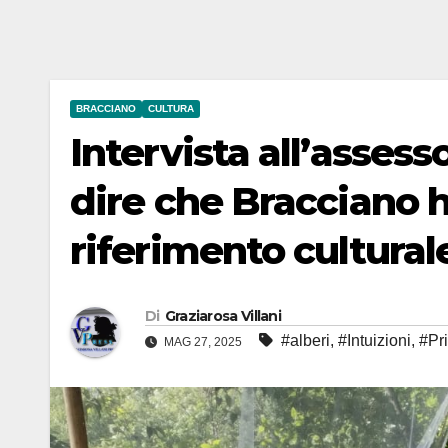
BRACCIANO
CULTURA
Intervista all’assess
dire che Bracciano h
riferimento cultural
Di
Graziarosa Villani
#alberi
,
#Intuizioni
,
#Pr
MAG 27, 2025