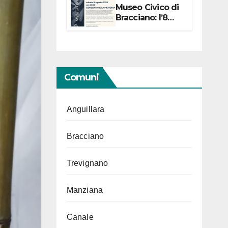
Museo Civico di
Bracciano: l’8
agosto per i 20
anni progetto
“Conservare la
memoria”
Comuni
Anguillara
Bracciano
Trevignano
Manziana
Canale