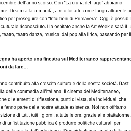
dicembre dell’anno scorso. Con “La cruna del lago” abbiamo
rire il teatro alla comunità, a ricollocarlo come luogo attraente p
atico per proseguire con “Intuizioni di Primavera”. Oggi è possibil
 culturale riconosciuto. Ha ospitato anche la Art Week e sarà il 
teatro, teatro danza, musica, dal pop alla lirica, passando per i
egna ha aperto una finestra sul Mediterraneo rappresentan
sioni da fare…
no contribuito alla crescita culturale della nostra società. Basti
la della commedia all’italiana. Il cinema del Mediterraneo,
e di elementi di riflessione, punti di vista, sia individuali che
che fanno parte della nostra attuale esistenza. Noi non offriamo
ne di tutti, tutti i giorni, a tutte le ore, grazie alle piattaforme,
lo di un’istituzione pubblica è produrre politiche culturali per
sso lacerata dall’induzione all’individualismo, spinto dalla soc