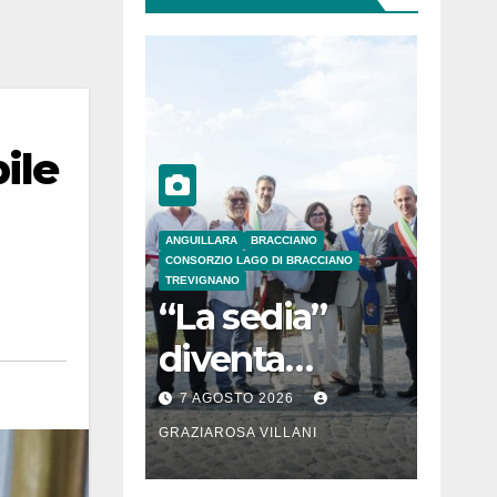
ile
ANGUILLARA
BRACCIANO
CONSORZIO LAGO DI BRACCIANO
TREVIGNANO
“La sedia”
diventa
Belvedere sul
7 AGOSTO 2026
lago di
GRAZIAROSA VILLANI
Bracciano: ieri