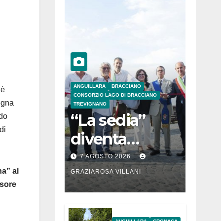
ANGUILLARA
BRACCIANO
 è
CONSORZIO LAGO DI BRACCIANO
egna
TREVIGNANO
“La sedia”
ndo
di
diventa
Belvedere sul
7 AGOSTO 2026
lago di
na” al
GRAZIAROSA VILLANI
ssore
Bracciano: ieri
l’inaugurazion