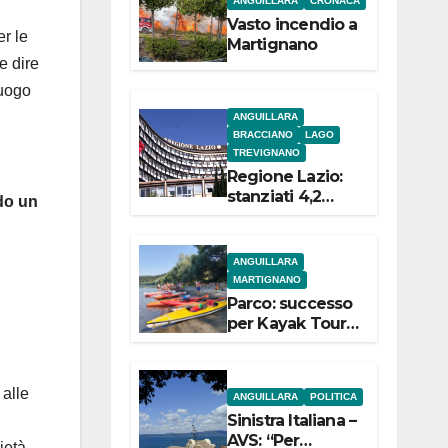
ANGUILLARA
CRONACA
e
Vasto incendio a
er le
Martignano
e dire
luogo
l
ANGUILLARA
BRACCIANO
LAGO
TREVIGNANO
Regione Lazio:
stanziati 4,2
do un
milioni di euro
per i 22 Comuni
dell’Etruria
ANGUILLARA
Meridionale
MARTIGNANO
Parco: successo
per Kayak Tour a
Martignano
 alle
ANGUILLARA
POLITICA
Sinistra Italiana –
AVS: “Per
ietà