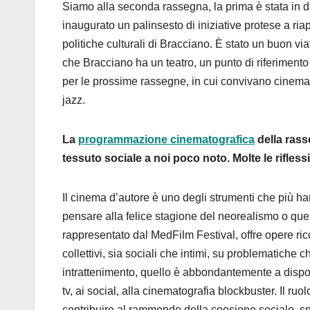
Siamo alla seconda rassegna, la prima è stata in 
inaugurato un palinsesto di iniziative protese a riap
politiche culturali di Bracciano. È stato un buon vi
che Bracciano ha un teatro, un punto di riferimento
per le prossime rassegne, in cui convivano cinema, 
jazz.
La
programmazione cinematografica
della rass
tessuto sociale a noi poco noto. Molte le rifles
Il cinema d’autore è uno degli strumenti che più han
pensare alla felice stagione del neorealismo o quel
rappresentato dal MedFilm Festival, offre opere ricch
collettivi, sia sociali che intimi, su problematiche 
intrattenimento, quello è abbondantemente a disposizio
tv, ai social, alla cinematografia blockbuster. Il ruo
contribuire al rammendo della coesione sociale, spe