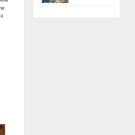
Anguillara
ume
servono
trasparenza,
il
partecipazione e
scelte politiche
coraggiose”