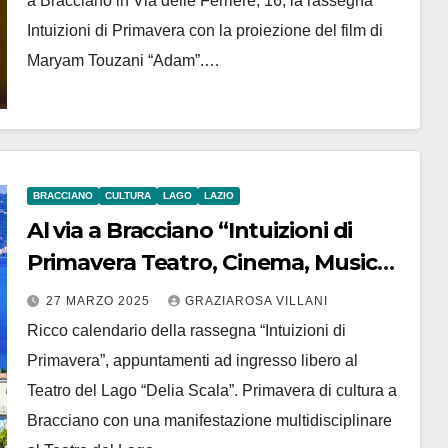
a Bracciano in Via delle Ferriere, 16, la rassegna
Intuizioni di Primavera con la proiezione del film di
Maryam Touzani “Adam”.…
BRACCIANO
CULTURA
LAGO
LAZIO
Al via a Bracciano “Intuizioni di
Primavera Teatro, Cinema, Musica,
Danza La rassegna che non si
27 MARZO 2025
GRAZIAROSA VILLANI
rassegna”
Ricco calendario della rassegna “Intuizioni di
Primavera”, appuntamenti ad ingresso libero al
Teatro del Lago “Delia Scala”. Primavera di cultura a
Bracciano con una manifestazione multidisciplinare