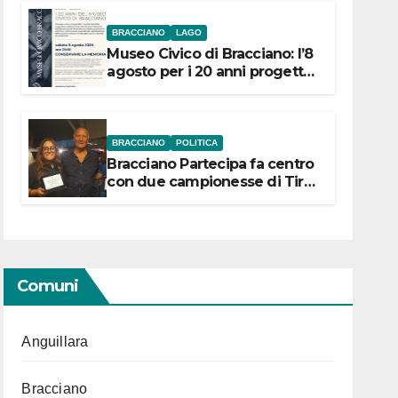
BRACCIANO
LAGO
Museo Civico di Bracciano: l’8
agosto per i 20 anni progetto
“Conservare la memoria”
BRACCIANO
POLITICA
Bracciano Partecipa fa centro
con due campionesse di Tiro
a Segno in vista delle urne
Comuni
Anguillara
Bracciano