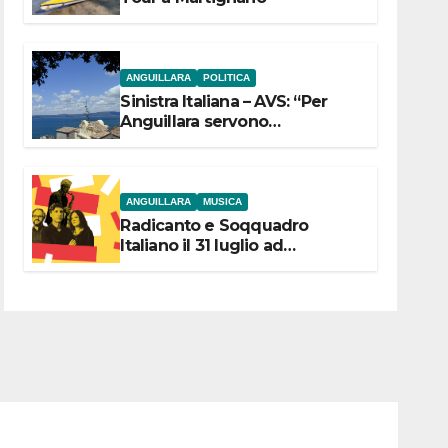
ANGUILLARA
POLITICA
Sinistra Italiana – AVS: “Per
Anguillara servono
trasparenza, partecipazione e
scelte politiche coraggiose”
ANGUILLARA
MUSICA
Radicanto e Soqquadro
Italiano il 31 luglio ad
Anguillara