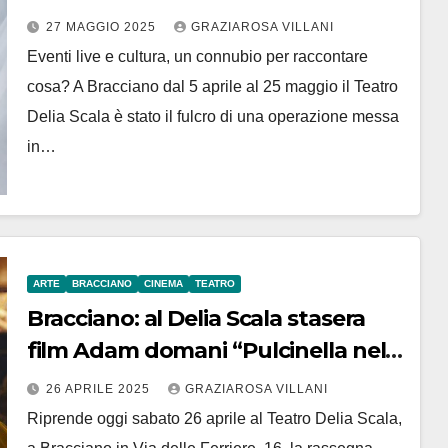
Bracciano ha un teatro, un punto
27 MAGGIO 2025
GRAZIAROSA VILLANI
di riferimento culturale
Eventi live e cultura, un connubio per raccontare
riconosciuto”
cosa? A Bracciano dal 5 aprile al 25 maggio il Teatro
Delia Scala è stato il fulcro di una operazione messa
in…
ARTE
BRACCIANO
CINEMA
TEATRO
Bracciano: al Delia Scala stasera
film Adam domani “Pulcinella nella
Luna”
26 APRILE 2025
GRAZIAROSA VILLANI
Riprende oggi sabato 26 aprile al Teatro Delia Scala,