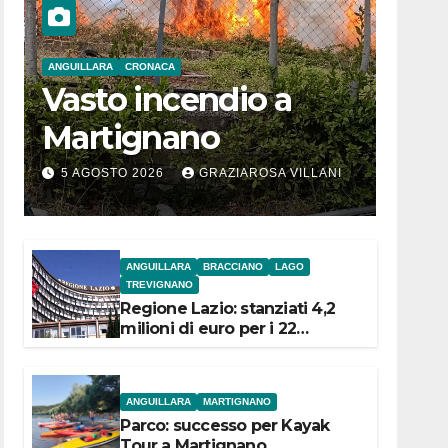
ANGUILLARA
CRONACA
Vasto incendio a
Martignano
5 AGOSTO 2026
GRAZIAROSA VILLANI
ANGUILLARA
BRACCIANO
LAGO
TREVIGNANO
Regione Lazio: stanziati 4,2
milioni di euro per i 22
Comuni dell’Etruria
Meridionale
ANGUILLARA
MARTIGNANO
Parco: successo per Kayak
Tour a Martignano