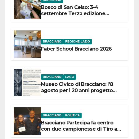
Bosco di San Celso: 3-4
settembre Terza edizione
Festival “Storie in cielo e in terra”
BRACCIANO
REGIONE LAZIO
Faber School Bracciano 2026
BRACCIANO
LAGO
Museo Civico di Bracciano: l’8
agosto per i 20 anni progetto
“Conservare la memoria”
BRACCIANO
POLITICA
Bracciano Partecipa fa centro
con due campionesse di Tiro a
Segno in vista delle urne