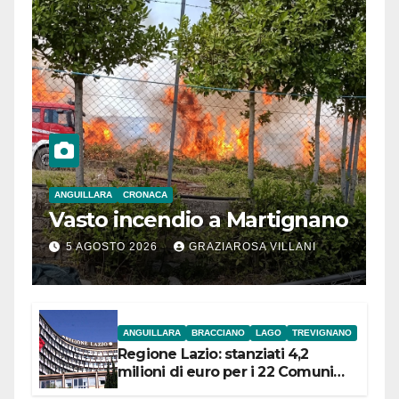
ANGUILLARA
CRONACA
Vasto incendio a Martignano
5 AGOSTO 2026
GRAZIAROSA VILLANI
ANGUILLARA
BRACCIANO
LAGO
TREVIGNANO
Regione Lazio: stanziati 4,2
milioni di euro per i 22 Comuni
dell’Etruria Meridionale