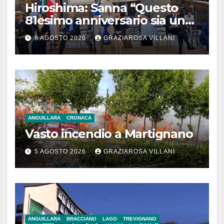
Hiroshima: Sanna “Questo
81esimo anniversario sia un
monito per tutti”
6 AGOSTO 2026
GRAZIAROSA VILLANI
ANGUILLARA
CRONACA
Vasto incendio a Martignano
5 AGOSTO 2026
GRAZIAROSA VILLANI
ANGUILLARA
BRACCIANO
LAGO
TREVIGNANO