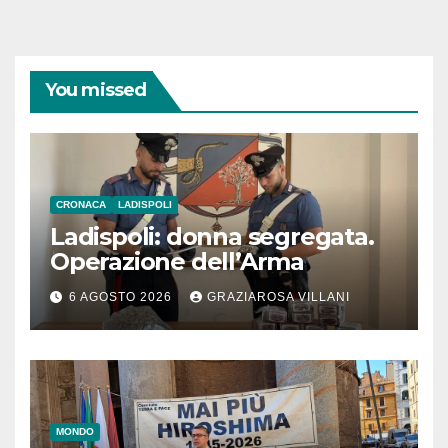
You missed
CRONACA
LADISPOLI
Ladispoli: donna segregata.
Operazione dell’Arma
6 AGOSTO 2026
GRAZIAROSA VILLANI
MONDO