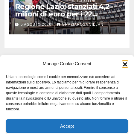
Regione Lazio: stanziati 4,2
milioni di euro per i 22
Comuni dell’Etruria
5 AGOSTO 2026
GRAZIAROSA VILLANI
Meridionale
Manage Cookie Consent
Usiamo tecnologie come i cookie per memorizzare e/o accedere ad
informazioni sul dispositivo. Lo facciamo per migliorare l'esperienza di
navigazione e mostrare annunci personalizzati. Fornire il consenso a
queste tecnologie ci consente di elaborare dati quali il comportamento
durante la navigazione o ID univoche su questo sito. Non fornire o ritirare il
consenso potrebbe influire negativamente su alcune funzionalità e
funzioni.
Accept
Proudly powered by WordPress
|
Tema: Newspaperex di
Themeansar
.