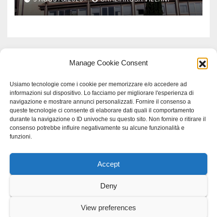
Meridionale
Manage Cookie Consent
Usiamo tecnologie come i cookie per memorizzare e/o accedere ad
informazioni sul dispositivo. Lo facciamo per migliorare l'esperienza di
navigazione e mostrare annunci personalizzati. Fornire il consenso a
queste tecnologie ci consente di elaborare dati quali il comportamento
durante la navigazione o ID univoche su questo sito. Non fornire o ritirare il
consenso potrebbe influire negativamente su alcune funzionalità e
funzioni.
Accept
Proudly powered by WordPress
|
Tema: Newspaperex di
Themeansar
.
Deny
Home
Gerenza
home
Lavoro
Scienza
studio specialistico bracciano
View preferences
Villani Comunicazione