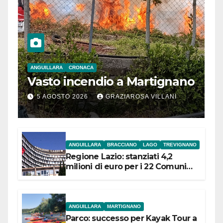
ANGUILLARA
CRONACA
Vasto incendio a Martignano
5 AGOSTO 2026
GRAZIAROSA VILLANI
ANGUILLARA
BRACCIANO
LAGO
TREVIGNANO
Regione Lazio: stanziati 4,2
milioni di euro per i 22 Comuni
dell’Etruria Meridionale
ANGUILLARA
MARTIGNANO
Parco: successo per Kayak Tour a