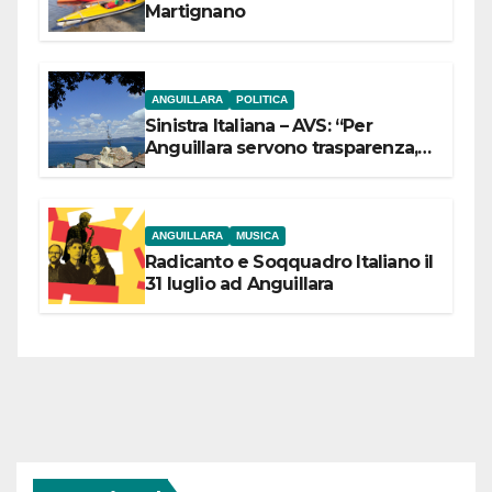
Martignano
ANGUILLARA
POLITICA
Sinistra Italiana – AVS: “Per
Anguillara servono trasparenza,
partecipazione e scelte politiche
coraggiose”
ANGUILLARA
MUSICA
Radicanto e Soqquadro Italiano il
31 luglio ad Anguillara