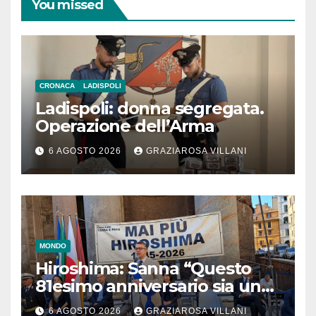
You missed
CRONACA
LADISPOLI
Ladispoli: donna segregata.
Operazione dell’Arma
6 AGOSTO 2026
GRAZIAROSA VILLANI
MONDO
Hiroshima: Sanna “Questo
81esimo anniversario sia un
monito per tutti”
6 AGOSTO 2026
GRAZIAROSA VILLANI