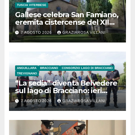
TUSCIA VITERBESE
Gallese celebra San Famiano,
eremita cistercense del XII
secolo
7 AGOSTO 2026
GRAZIAROSA VILLANI
ANGUILLARA
BRACCIANO
CONSORZIO LAGO DI BRACCIANO
TREVIGNANO
“La sedia” diventa Belvedere
sul lago di Bracciano: ieri
l’inaugurazione
7 AGOSTO 2026
GRAZIAROSA VILLANI