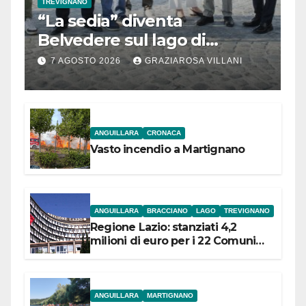
TREVIGNANO
“La sedia” diventa
Belvedere sul lago di
Bracciano: ieri
7 AGOSTO 2026
GRAZIAROSA VILLANI
l’inaugurazione
ANGUILLARA
CRONACA
Vasto incendio a Martignano
ANGUILLARA
BRACCIANO
LAGO
TREVIGNANO
Regione Lazio: stanziati 4,2
milioni di euro per i 22 Comuni
dell’Etruria Meridionale
ANGUILLARA
MARTIGNANO