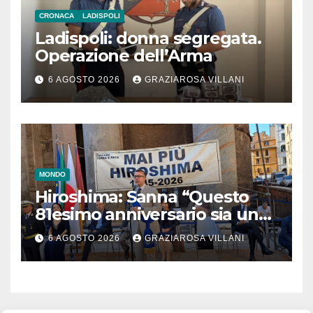
CRONACA
LADISPOLI
Ladispoli: donna segregata.
Operazione dell’Arma
6 AGOSTO 2026
GRAZIAROSA VILLANI
MONDO
Hiroshima: Sanna “Questo
81esimo anniversario sia un
monito per tutti”
6 AGOSTO 2026
GRAZIAROSA VILLANI