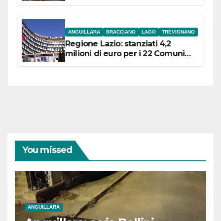
ANGUILLARA
BRACCIANO
LAGO
TREVIGNANO
Regione Lazio: stanziati 4,2
milioni di euro per i 22 Comuni
dell’Etruria Meridionale
You missed
ANGUILLARA