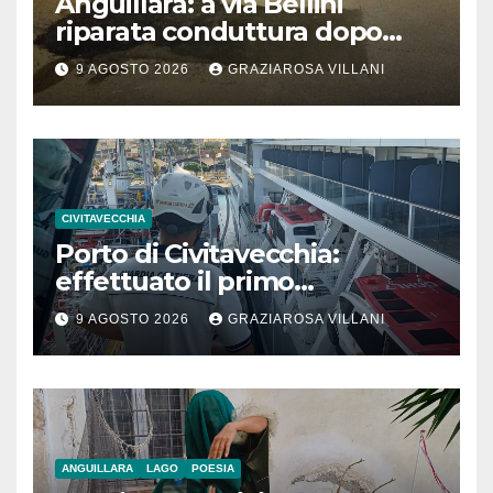
Anguillara: a via Bellini
riparata conduttura dopo
segnalazione IdD
9 AGOSTO 2026
GRAZIAROSA VILLANI
CIVITAVECCHIA
Porto di Civitavecchia:
effettuato il primo
rifornimento di GNL ad una
9 AGOSTO 2026
GRAZIAROSA VILLANI
nave da crociera
ANGUILLARA
LAGO
POESIA