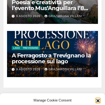
Poesia e creatività per
l’evento Mus’Anguillara l’8
agosto 2026 al Museo
9 AGOSTO 2026
GRAZIAROSA VILLANI
Contadino
LAGO
TREVIGNANO
A Ferragosto a Trevignano la
processione sul lago
9 AGOSTO 2026
GRAZIAROSA VILLANI
Manage Cookie Consent