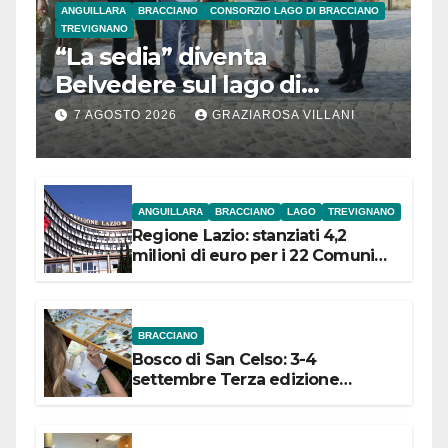
ANGUILLARA
BRACCIANO
CONSORZIO LAGO DI BRACCIANO
TREVIGNANO
“La sedia” diventa
Belvedere sul lago di
Bracciano: ieri
7 AGOSTO 2026
GRAZIAROSA VILLANI
l’inaugurazione
ANGUILLARA
BRACCIANO
LAGO
TREVIGNANO
Regione Lazio: stanziati 4,2
milioni di euro per i 22 Comuni
dell’Etruria Meridionale
BRACCIANO
Bosco di San Celso: 3-4
settembre Terza edizione
Festival “Storie in cielo e in terra”