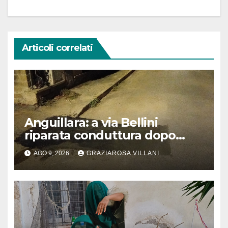
Articoli correlati
Anguillara: a via Bellini
riparata conduttura dopo
segnalazione IdD
AGO 9, 2026
GRAZIAROSA VILLANI