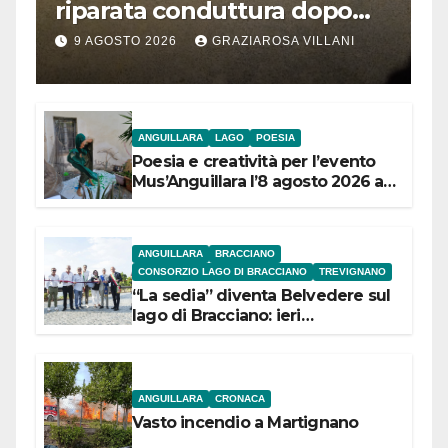
riparata conduttura dopo
segnalazione IdD
9 AGOSTO 2026
GRAZIAROSA VILLANI
ANGUILLARA
LAGO
POESIA
Poesia e creatività per l’evento
Mus’Anguillara l’8 agosto 2026 al
Museo Contadino
ANGUILLARA
BRACCIANO
CONSORZIO LAGO DI BRACCIANO
TREVIGNANO
“La sedia” diventa Belvedere sul
lago di Bracciano: ieri
l’inaugurazione
ANGUILLARA
CRONACA
Vasto incendio a Martignano