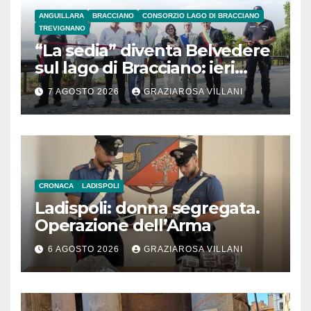
ANGUILLARA
BRACCIANO
CONSORZIO LAGO DI BRACCIANO
TREVIGNANO
“La sedia” diventa Belvedere
sul lago di Bracciano: ieri
l’inaugurazione
7 AGOSTO 2026
GRAZIAROSA VILLANI
CRONACA
LADISPOLI
Ladispoli: donna segregata.
Operazione dell’Arma
6 AGOSTO 2026
GRAZIAROSA VILLANI