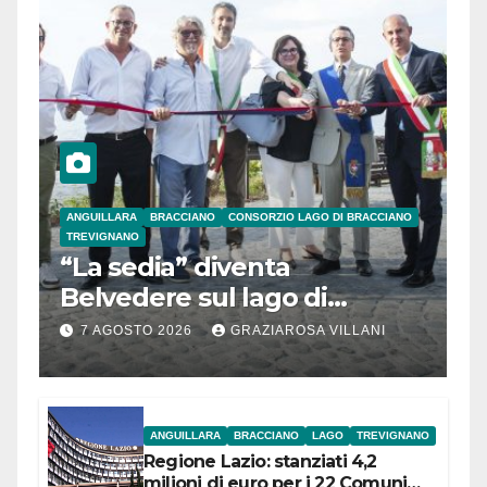
ANGUILLARA
BRACCIANO
CONSORZIO LAGO DI BRACCIANO
TREVIGNANO
“La sedia” diventa
Belvedere sul lago di
Bracciano: ieri
7 AGOSTO 2026
GRAZIAROSA VILLANI
l’inaugurazione
ANGUILLARA
BRACCIANO
LAGO
TREVIGNANO
Regione Lazio: stanziati 4,2
milioni di euro per i 22 Comuni