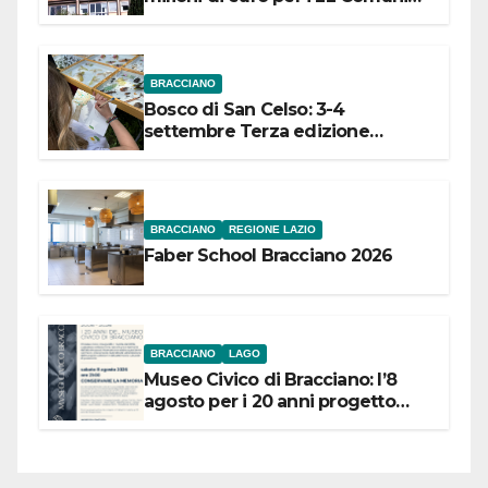
dell’Etruria Meridionale
BRACCIANO
Bosco di San Celso: 3-4
settembre Terza edizione
Festival “Storie in cielo e in terra”
BRACCIANO
REGIONE LAZIO
Faber School Bracciano 2026
BRACCIANO
LAGO
Museo Civico di Bracciano: l’8
agosto per i 20 anni progetto
“Conservare la memoria”