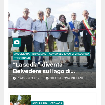
ANGUILLARA
BRACCIANO
CONSORZIO LAGO DI BRACCIANO
TREVIGNANO
“La sedia” diventa
Belvedere sul lago di
Bracciano: ieri
7 AGOSTO 2026
GRAZIAROSA VILLANI
l’inaugurazione
ANGUILLARA
CRONACA