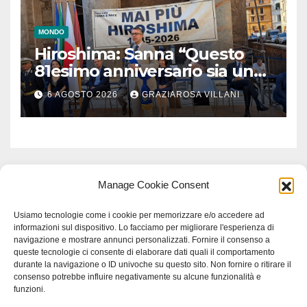
MONDO
Hiroshima: Sanna “Questo
81esimo anniversario sia un
monito per tutti”
6 AGOSTO 2026
GRAZIAROSA VILLANI
Manage Cookie Consent
Usiamo tecnologie come i cookie per memorizzare e/o accedere ad
informazioni sul dispositivo. Lo facciamo per migliorare l'esperienza di
navigazione e mostrare annunci personalizzati. Fornire il consenso a
queste tecnologie ci consente di elaborare dati quali il comportamento
durante la navigazione o ID univoche su questo sito. Non fornire o ritirare il
consenso potrebbe influire negativamente su alcune funzionalità e
funzioni.