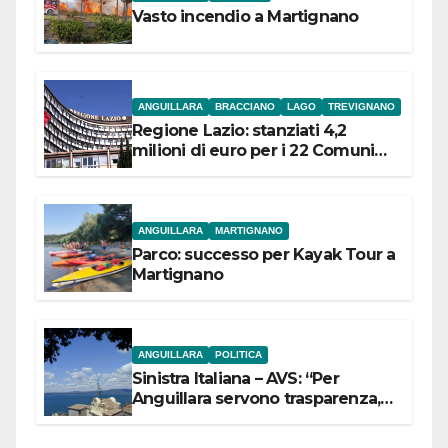
Vasto incendio a Martignano
ANGUILLARA
BRACCIANO
LAGO
TREVIGNANO
Regione Lazio: stanziati 4,2
milioni di euro per i 22 Comuni
dell’Etruria Meridionale
ANGUILLARA
MARTIGNANO
Parco: successo per Kayak Tour a
Martignano
ANGUILLARA
POLITICA
Sinistra Italiana – AVS: “Per
Anguillara servono trasparenza,
partecipazione e scelte politiche
coraggiose”