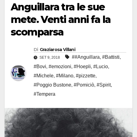
Anguillara tra le sue
mete. Venti anni fa la
scomparsa
Di
Graziarosa Villani
##Anguillara
,
#Battisti
,
SET 9, 2018
#Bovi
,
#emozioni
,
#Hoepli
,
#Lucio
,
#Michele
,
#Milano
,
#pizzette
,
#Poggio Bustone
,
#Pomiciò
,
#Spirit
,
#Tempera