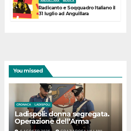
ANGUILLARA
MUSICA
Radicanto e Soqquadro Italiano il
31 luglio ad Anguillara
You missed
CRONACA
LADISPOLI
Ladispoli: donna segregata.
Operazione dell’Arma