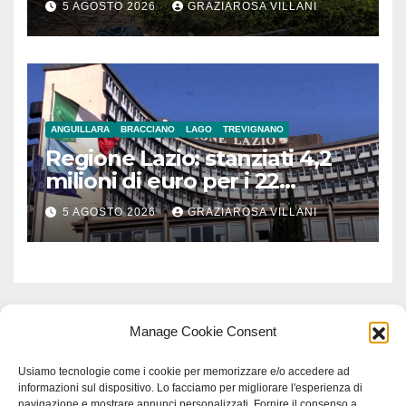
5 AGOSTO 2026
GRAZIAROSA VILLANI
ANGUILLARA
BRACCIANO
LAGO
TREVIGNANO
Regione Lazio: stanziati 4,2
milioni di euro per i 22
Comuni dell’Etruria
5 AGOSTO 2026
GRAZIAROSA VILLANI
Meridionale
Manage Cookie Consent
Usiamo tecnologie come i cookie per memorizzare e/o accedere ad
informazioni sul dispositivo. Lo facciamo per migliorare l'esperienza di
navigazione e mostrare annunci personalizzati. Fornire il consenso a