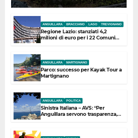
ANGUILLARA
BRACCIANO
LAGO
TREVIGNANO
Regione Lazio: stanziati 4,2
milioni di euro per i 22 Comuni
dell’Etruria Meridionale
ANGUILLARA
MARTIGNANO
Parco: successo per Kayak Tour a
Martignano
ANGUILLARA
POLITICA
Sinistra Italiana – AVS: “Per
Anguillara servono trasparenza,
partecipazione e scelte politiche
coraggiose”