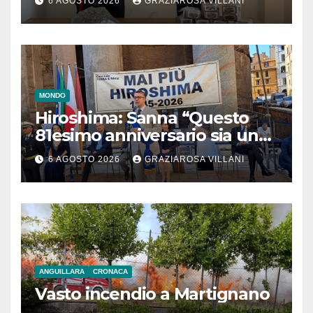
6 AGOSTO 2026
GRAZIAROSA VILLANI
MONDO
Hiroshima: Sanna “Questo
81esimo anniversario sia un
monito per tutti”
6 AGOSTO 2026
GRAZIAROSA VILLANI
ANGUILLARA
CRONACA
Vasto incendio a Martignano