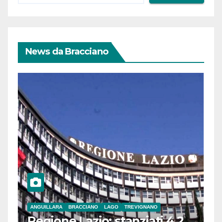
News da Bracciano
ANGUILLARA
BRACCIANO
LAGO
TREVIGNANO
Regione Lazio: stanziati 4,2