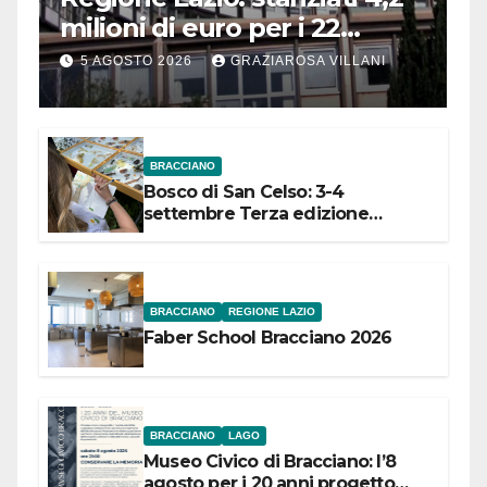
milioni di euro per i 22
Comuni dell’Etruria
5 AGOSTO 2026
GRAZIAROSA VILLANI
Meridionale
BRACCIANO
Bosco di San Celso: 3-4
settembre Terza edizione
Festival “Storie in cielo e in terra”
BRACCIANO
REGIONE LAZIO
Faber School Bracciano 2026
BRACCIANO
LAGO
Museo Civico di Bracciano: l’8
agosto per i 20 anni progetto