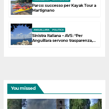
Parco: successo per Kayak Tour a
Martignano
ANGUILLARA
POLITICA
Sinistra Italiana – AVS: “Per
Anguillara servono trasparenza,
partecipazione e scelte politiche
coraggiose”
You missed