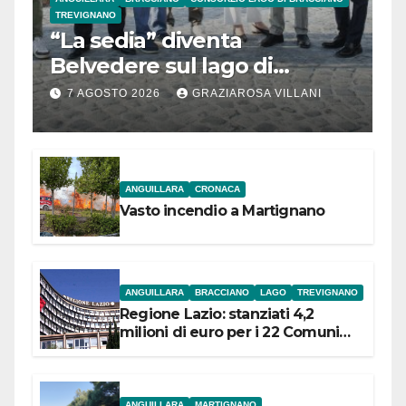
TREVIGNANO
“La sedia” diventa
Belvedere sul lago di
Bracciano: ieri
7 AGOSTO 2026
GRAZIAROSA VILLANI
l’inaugurazione
ANGUILLARA
CRONACA
Vasto incendio a Martignano
ANGUILLARA
BRACCIANO
LAGO
TREVIGNANO
Regione Lazio: stanziati 4,2
milioni di euro per i 22 Comuni
dell’Etruria Meridionale
ANGUILLARA
MARTIGNANO