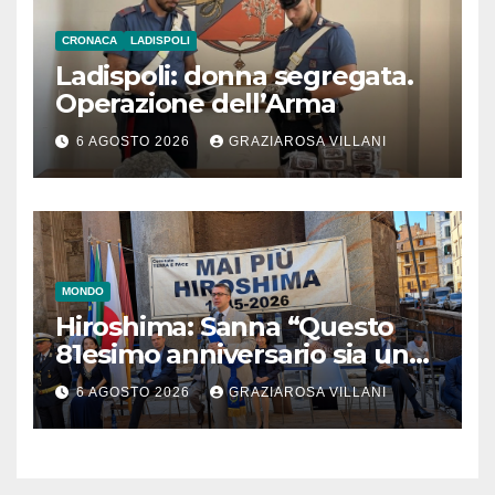
CRONACA
LADISPOLI
Ladispoli: donna segregata.
Operazione dell’Arma
6 AGOSTO 2026
GRAZIAROSA VILLANI
MONDO
Hiroshima: Sanna “Questo
81esimo anniversario sia un
monito per tutti”
6 AGOSTO 2026
GRAZIAROSA VILLANI