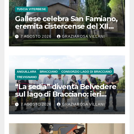
TUSCIA VITERBESE
Gallese celebra San Famiano,
eremita cistercense del XII
secolo
7 AGOSTO 2026
GRAZIAROSA VILLANI
ANGUILLARA
BRACCIANO
CONSORZIO LAGO DI BRACCIANO
TREVIGNANO
“La sedia” diventa Belvedere
sul lago di Bracciano: ieri
l’inaugurazione
7 AGOSTO 2026
GRAZIAROSA VILLANI