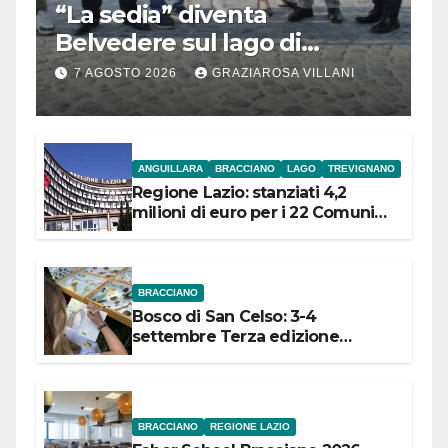
“La sedia” diventa
Belvedere sul lago di
Bracciano: ieri
7 AGOSTO 2026
GRAZIAROSA VILLANI
l’inaugurazione
ANGUILLARA
BRACCIANO
LAGO
TREVIGNANO
Regione Lazio: stanziati 4,2
milioni di euro per i 22 Comuni
dell’Etruria Meridionale
BRACCIANO
Bosco di San Celso: 3-4
settembre Terza edizione
Festival “Storie in cielo e in terra”
BRACCIANO
REGIONE LAZIO