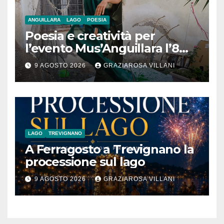
ANGUILLARA
LAGO
POESIA
Poesia e creatività per
l’evento Mus’Anguillara l’8
agosto 2026 al Museo
9 AGOSTO 2026
GRAZIAROSA VILLANI
Contadino
LAGO
TREVIGNANO
A Ferragosto a Trevignano la
processione sul lago
9 AGOSTO 2026
GRAZIAROSA VILLANI