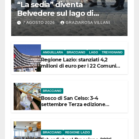
“La sedia” diventa
Belvedere sul lago di
Bracciano: ieri
7 AGOSTO 2026
GRAZIAROSA VILLANI
l’inaugurazione
ANGUILLARA
BRACCIANO
LAGO
TREVIGNANO
Regione Lazio: stanziati 4,2
milioni di euro per i 22 Comuni
dell’Etruria Meridionale
BRACCIANO
Bosco di San Celso: 3-4
settembre Terza edizione
Festival “Storie in cielo e in terra”
BRACCIANO
REGIONE LAZIO