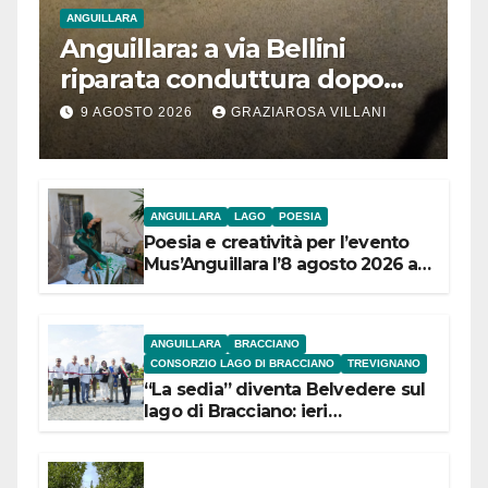
ANGUILLARA
Anguillara: a via Bellini
riparata conduttura dopo
segnalazione IdD
9 AGOSTO 2026
GRAZIAROSA VILLANI
ANGUILLARA
LAGO
POESIA
Poesia e creatività per l’evento
Mus’Anguillara l’8 agosto 2026 al
Museo Contadino
ANGUILLARA
BRACCIANO
CONSORZIO LAGO DI BRACCIANO
TREVIGNANO
“La sedia” diventa Belvedere sul
lago di Bracciano: ieri
l’inaugurazione