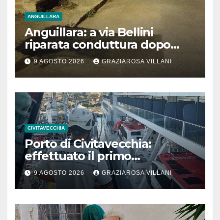
ANGUILLARA
Anguillara: a via Bellini
riparata conduttura dopo
segnalazione IdD
9 AGOSTO 2026
GRAZIAROSA VILLANI
CIVITAVECCHIA
Porto di Civitavecchia:
effettuato il primo
rifornimento di GNL ad una
9 AGOSTO 2026
GRAZIAROSA VILLANI
nave da crociera