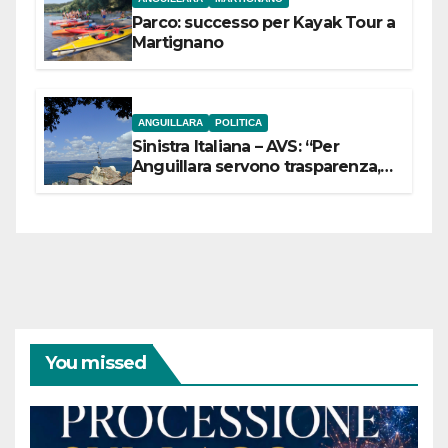
Parco: successo per Kayak Tour a
Martignano
ANGUILLARA
POLITICA
Sinistra Italiana – AVS: “Per
Anguillara servono trasparenza,
partecipazione e scelte politiche
coraggiose”
You missed