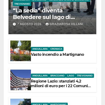
TREVIGNANO
“La sedia” diventa
Belvedere sul lago di
Bracciano: ieri
7 AGOSTO 2026
GRAZIAROSA VILLANI
l’inaugurazione
ANGUILLARA
CRONACA
Vasto incendio a Martignano
ANGUILLARA
BRACCIANO
LAGO
TREVIGNANO
Regione Lazio: stanziati 4,2
milioni di euro per i 22 Comuni
dell’Etruria Meridionale
ANGUILLARA
MARTIGNANO