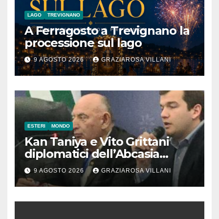
LAGO
TREVIGNANO
A Ferragosto a Trevignano la
processione sul lago
9 AGOSTO 2026
GRAZIAROSA VILLANI
ESTERI
MONDO
Kan Taniya e Vito Grittani
diplomatici dell’Abcasia
contro nota del governo
9 AGOSTO 2026
GRAZIAROSA VILLANI
romeno. “Non si può invocare
la costruzione di ponti e allo
stesso tempo condannare
chiunque li attraversi”