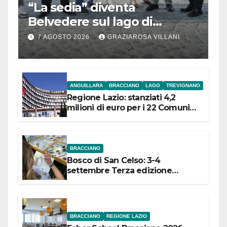
“La sedia” diventa
Belvedere sul lago di
Bracciano: ieri
7 AGOSTO 2026
GRAZIAROSA VILLANI
l’inaugurazione
ANGUILLARA
BRACCIANO
LAGO
TREVIGNANO
Regione Lazio: stanziati 4,2
milioni di euro per i 22 Comuni
dell’Etruria Meridionale
BRACCIANO
Bosco di San Celso: 3-4
settembre Terza edizione
Festival “Storie in cielo e in terra”
BRACCIANO
REGIONE LAZIO