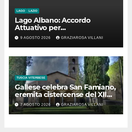
LAGO
LAZIO
Lago Albano: Accordo
Attuativo per
l’interconnessione
9 AGOSTO 2026
GRAZIAROSA VILLANI
acquedottistica da 29,5
milioni di euro
TUSCIA VITERBESE
Gallese celebra San Famiano,
eremita cistercense del XII
secolo
7 AGOSTO 2026
GRAZIAROSA VILLANI