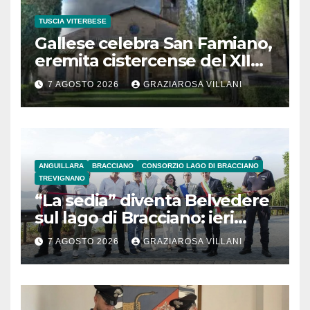
TUSCIA VITERBESE
Gallese celebra San Famiano,
eremita cistercense del XII
secolo
7 AGOSTO 2026
GRAZIAROSA VILLANI
ANGUILLARA
BRACCIANO
CONSORZIO LAGO DI BRACCIANO
TREVIGNANO
“La sedia” diventa Belvedere
sul lago di Bracciano: ieri
l’inaugurazione
7 AGOSTO 2026
GRAZIAROSA VILLANI