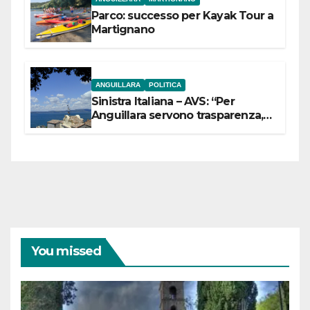
Parco: successo per Kayak Tour a
Martignano
ANGUILLARA
POLITICA
Sinistra Italiana – AVS: “Per
Anguillara servono trasparenza,
partecipazione e scelte politiche
coraggiose”
You missed