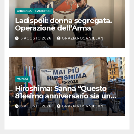
CRONACA
LADISPOLI
Ladispoli: donna segregata.
Operazione dell’Arma
6 AGOSTO 2026
GRAZIAROSA VILLANI
MONDO
Hiroshima: Sanna “Questo
81esimo anniversario sia un
monito per tutti”
6 AGOSTO 2026
GRAZIAROSA VILLANI