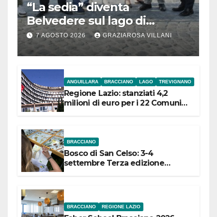
“La sedia” diventa
Belvedere sul lago di
Bracciano: ieri
7 AGOSTO 2026
GRAZIAROSA VILLANI
l’inaugurazione
ANGUILLARA
BRACCIANO
LAGO
TREVIGNANO
Regione Lazio: stanziati 4,2
milioni di euro per i 22 Comuni
dell’Etruria Meridionale
BRACCIANO
Bosco di San Celso: 3-4
settembre Terza edizione
Festival “Storie in cielo e in terra”
BRACCIANO
REGIONE LAZIO