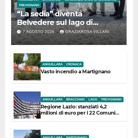
TREVIGNANO
“La sedia” diventa
Belvedere sul lago di
Bracciano: ieri
7 AGOSTO 2026
GRAZIAROSA VILLANI
l’inaugurazione
ANGUILLARA
CRONACA
Vasto incendio a Martignano
ANGUILLARA
BRACCIANO
LAGO
TREVIGNANO
Regione Lazio: stanziati 4,2
milioni di euro per i 22 Comuni
dell’Etruria Meridionale
ANGUILLARA
MARTIGNANO