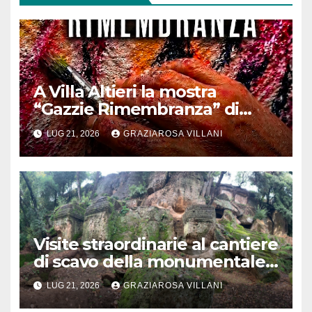
A Villa Altieri la mostra
“Gazzie Rimembranza” di
Monica Argentino
LUG 21, 2026
GRAZIAROSA VILLANI
Visite straordinarie al cantiere
di scavo della monumentale
Tomba Lattanzi nella
LUG 21, 2026
GRAZIAROSA VILLANI
necropoli rupestre di Norchia