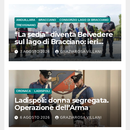
ANGUILLARA
BRACCIANO
CONSORZIO LAGO DI BRACCIANO
TREVIGNANO
“La sedia” diventa Belvedere
sul lago di Bracciano: ieri
l’inaugurazione
7 AGOSTO 2026
GRAZIAROSA VILLANI
CRONACA
LADISPOLI
Ladispoli: donna segregata.
Operazione dell’Arma
6 AGOSTO 2026
GRAZIAROSA VILLANI