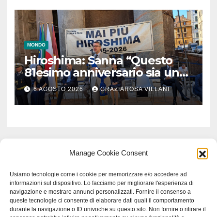
MONDO
Hiroshima: Sanna “Questo
81esimo anniversario sia un
monito per tutti”
6 AGOSTO 2026
GRAZIAROSA VILLANI
Manage Cookie Consent
Usiamo tecnologie come i cookie per memorizzare e/o accedere ad
informazioni sul dispositivo. Lo facciamo per migliorare l'esperienza di
navigazione e mostrare annunci personalizzati. Fornire il consenso a
queste tecnologie ci consente di elaborare dati quali il comportamento
durante la navigazione o ID univoche su questo sito. Non fornire o ritirare il