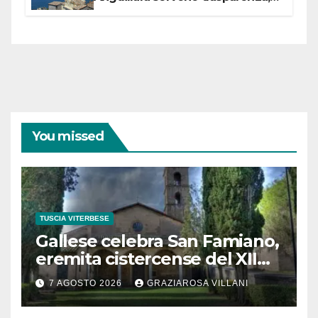
partecipazione e scelte politiche
coraggiose”
You missed
TUSCIA VITERBESE
Gallese celebra San Famiano,
eremita cistercense del XII
secolo
7 AGOSTO 2026
GRAZIAROSA VILLANI