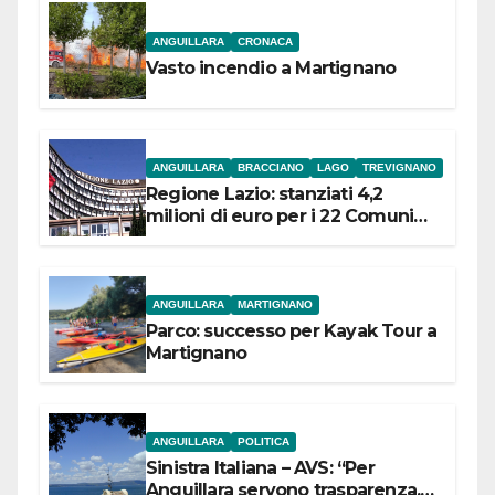
ANGUILLARA
CRONACA
Vasto incendio a Martignano
ANGUILLARA
BRACCIANO
LAGO
TREVIGNANO
Regione Lazio: stanziati 4,2
milioni di euro per i 22 Comuni
dell’Etruria Meridionale
ANGUILLARA
MARTIGNANO
Parco: successo per Kayak Tour a
Martignano
ANGUILLARA
POLITICA
Sinistra Italiana – AVS: “Per
Anguillara servono trasparenza,