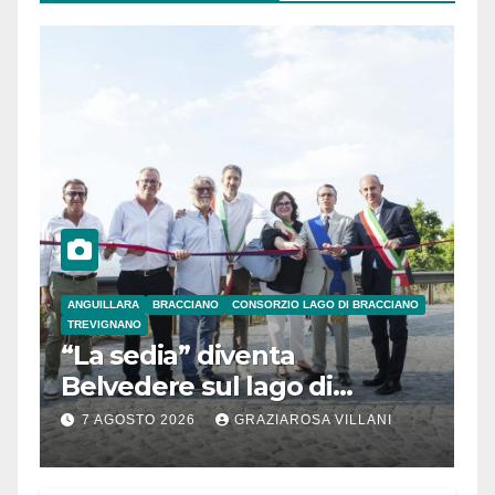
ANGUILLARA
BRACCIANO
CONSORZIO LAGO DI BRACCIANO
TREVIGNANO
“La sedia” diventa
Belvedere sul lago di
Bracciano: ieri
7 AGOSTO 2026
GRAZIAROSA VILLANI
l’inaugurazione