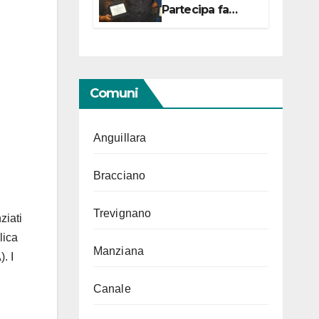
Partecipa fa
centro con due
campionesse di
Tiro a Segno in
vista delle urne
Comuni
Anguillara
Bracciano
Trevignano
ziati
lica
Manziana
. I
Canale