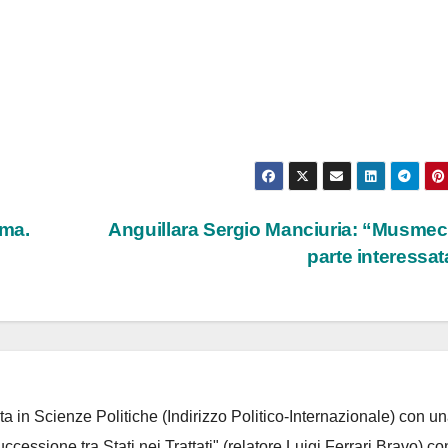
oma.
Anguillara Sergio Manciuria: “Musmec
parte interessa
ta in Scienze Politiche (Indirizzo Politico-Internazionale) con un
Successione tra Stati nei Trattati" (relatore Luigi Ferrari Bravo) co