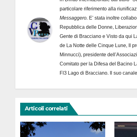
particolare riferimento alla riunific
Messaggero.
E' stata inoltre collab
Repubblica delle Donne, Liberazion
Gente di Bracciano
e Visto da qui L
de
La Notte delle Cinque Lune, Il p
Minnucci), presidente dell'
Associaz
Comitato per la Difesa del Bacino 
Fl3 Lago di Bracciano. Il suo cana
Articoli correlati