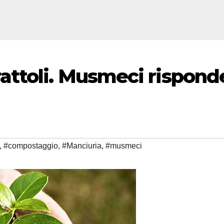
ttoli. Musmeci risponde
,
#compostaggio
,
#Manciuria
,
#musmeci