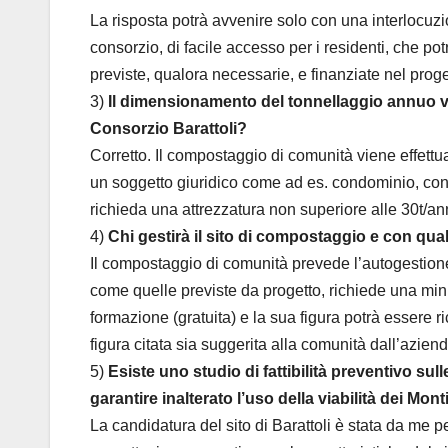
La risposta potrà avvenire solo con una interlocuzi
consorzio, di facile accesso per i residenti, che po
previste, qualora necessarie, e finanziate nel proge
3)
Il dimensionamento del tonnellaggio annuo ver
Consorzio Barattoli?
Corretto. Il compostaggio di comunità viene effett
un soggetto giuridico come ad es. condominio, conso
richieda una attrezzatura non superiore alle 30t/an
4)
Chi gestirà il sito di compostaggio e con qu
Il compostaggio di comunità prevede l’autogestione
come quelle previste da progetto, richiede una minim
formazione (gratuita) e la sua figura potrà essere 
figura citata sia suggerita alla comunità dall’azien
5)
Esiste uno studio di fattibilità preventivo su
garantire inalterato l’uso della viabilità dei Mont
La candidatura del sito di Barattoli è stata da me 