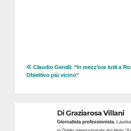
Navigazione
Claudio Gentili: “In mezz’ora tutti a R
Obiettivo più vicino”
articoli
Di
Graziarosa Villani
Giornalista professionista
, Laurea
in Diritto internazionale dal titolo "