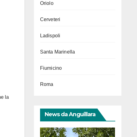
Oriolo
Cerveteri
Ladispoli
Santa Marinella
Fiumicino
Roma
he la
News da Anguillara