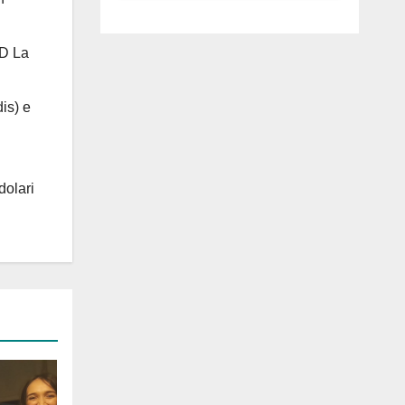
luglio ad
Anguillara
 D La
is) e
dolari