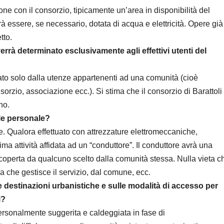
one con il consorzio, tipicamente un’area in disponibilità del
trà essere, se necessario, dotata di acqua e elettricità. Opere già
tto.
rà determinato esclusivamente agli effettivi utenti del
uato solo dalla utenze appartenenti ad una comunità (cioè
rzio, associazione ecc.). Si stima che il consorzio di Barattoli
no.
ale personale?
. Qualora effettuato con attrezzature elettromeccaniche,
a attività affidata ad un “conduttore”. Il conduttore avrà una
ricoperta da qualcuno scelto dalla comunità stessa. Nulla vieta c
da che gestisce il servizio, dal comune, ecc.
lle destinazioni urbanistiche e sulle modalità di accesso per
i?
personalmente suggerita e caldeggiata in fase di