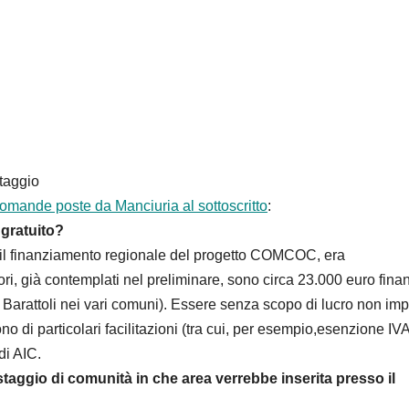
taggio
omande poste da Manciuria al sottoscritto
:
 gratuito?
o il finanziamento regionale del progetto COMCOC, era
avori, già contemplati nel preliminare, sono circa 23.000 euro finan
ipo Barattoli nei vari comuni). Essere senza scopo di lucro non imp
o di particolari facilitazioni (tra cui, per esempio,esenzione IVA)
di AIC.
taggio di comunità in che area verrebbe inserita presso il