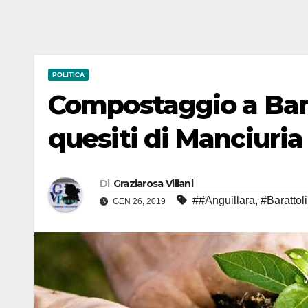
POLITICA
Compostaggio a Bara
quesiti di Manciuria
Di
Graziarosa Villani
##Anguillara
,
#Barattoli
GEN 26, 2019