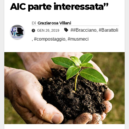
AIC parte interessata”
Di
Graziarosa Villani
##Bracciano
,
#Barattoli
GEN 26, 2019
,
#compostaggio
,
#musmeci