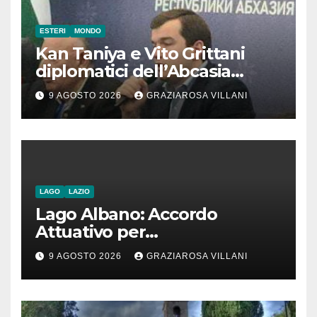
ESTERI
MONDO
Kan Taniya e Vito Grittani
diplomatici dell’Abcasia
contro nota del governo
9 AGOSTO 2026
GRAZIAROSA VILLANI
romeno. “Non si può invocare
la costruzione di ponti e allo
stesso tempo condannare
chiunque li attraversi”
LAGO
LAZIO
Lago Albano: Accordo
Attuativo per
l’interconnessione
9 AGOSTO 2026
GRAZIAROSA VILLANI
acquedottistica da 29,5
milioni di euro