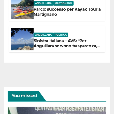
ANGUILLARA
MARTIGNANO
Parco: successo per Kayak Tour a
Martignano
ANGUILLARA
POLITICA
Sinistra Italiana – AVS: “Per
Anguillara servono trasparenza,
partecipazione e scelte politiche
coraggiose”
You missed