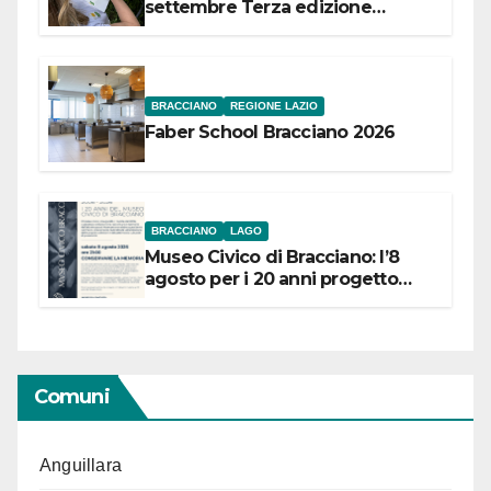
settembre Terza edizione
Festival “Storie in cielo e in terra”
BRACCIANO
REGIONE LAZIO
Faber School Bracciano 2026
BRACCIANO
LAGO
Museo Civico di Bracciano: l’8
agosto per i 20 anni progetto
“Conservare la memoria”
Comuni
Anguillara