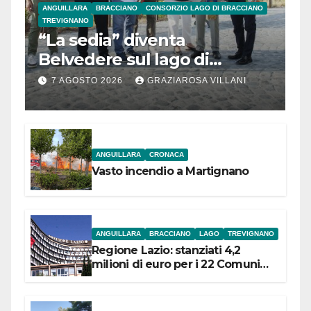
ANGUILLARA
BRACCIANO
CONSORZIO LAGO DI BRACCIANO
TREVIGNANO
“La sedia” diventa
Belvedere sul lago di
Bracciano: ieri
7 AGOSTO 2026
GRAZIAROSA VILLANI
l’inaugurazione
ANGUILLARA
CRONACA
Vasto incendio a Martignano
ANGUILLARA
BRACCIANO
LAGO
TREVIGNANO
Regione Lazio: stanziati 4,2
milioni di euro per i 22 Comuni
dell’Etruria Meridionale