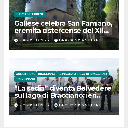
TUSCIA VITERBESE
Gallese celebra San Famiano,
eremita cistercense del XII
secolo
7 AGOSTO 2026
GRAZIAROSA VILLANI
ANGUILLARA
BRACCIANO
CONSORZIO LAGO DI BRACCIANO
TREVIGNANO
“La sedia” diventa Belvedere
sul lago di Bracciano: ieri
l’inaugurazione
7 AGOSTO 2026
GRAZIAROSA VILLANI