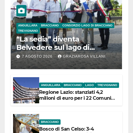
ANGUILLARA
BRACCIANO
CONSORZIO LAGO DI BRACCIANO
TREVIGNANO
“La sedia” diventa
Belvedere sul lago di
Bracciano: ieri
7 AGOSTO 2026
GRAZIAROSA VILLANI
l’inaugurazione
ANGUILLARA
BRACCIANO
LAGO
TREVIGNANO
Regione Lazio: stanziati 4,2
milioni di euro per i 22 Comuni
dell’Etruria Meridionale
BRACCIANO
Bosco di San Celso: 3-4