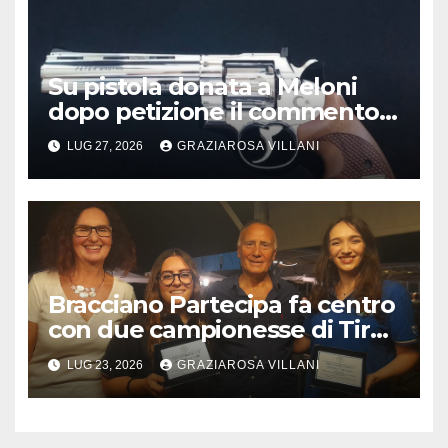
Su pistola donata a Meloni
dopo petizione il commento
del vescovo partenopeo
LUG 27, 2026
GRAZIAROSA VILLANI
Mimmo Battaglia
Bracciano Partecipa fa centro
con due campionesse di Tiro
a Segno in vista delle urne
LUG 23, 2026
GRAZIAROSA VILLANI