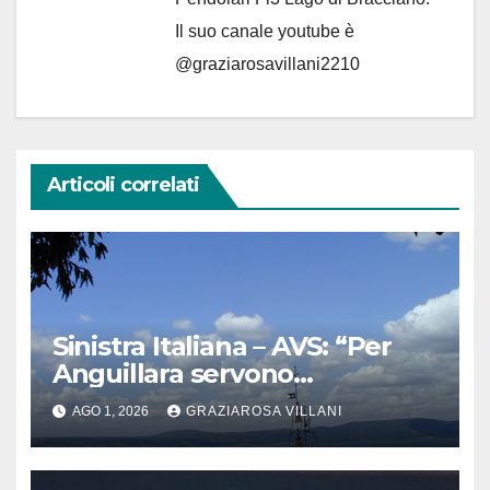
Il suo canale youtube è
@graziarosavillani2210
Articoli correlati
Sinistra Italiana – AVS: “Per
Anguillara servono
trasparenza, partecipazione e
AGO 1, 2026
GRAZIAROSA VILLANI
scelte politiche coraggiose”