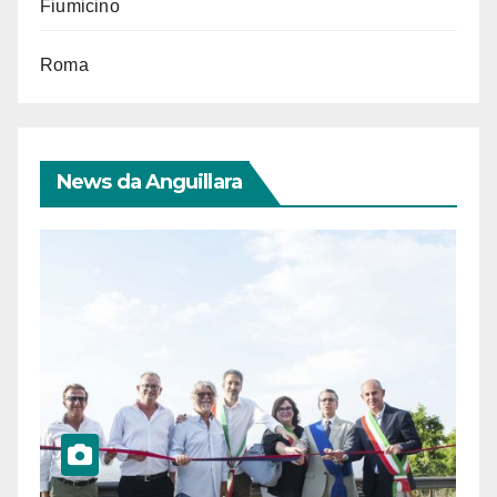
Fiumicino
Roma
News da Anguillara