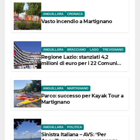
ANGUILLARA
CRONACA
Vasto incendio a Martignano
ANGUILLARA
BRACCIANO
LAGO
TREVIGNANO
Regione Lazio: stanziati 4,2
milioni di euro per i 22 Comuni
dell’Etruria Meridionale
ANGUILLARA
MARTIGNANO
Parco: successo per Kayak Tour a
Martignano
ANGUILLARA
POLITICA
Sinistra Italiana – AVS: “Per