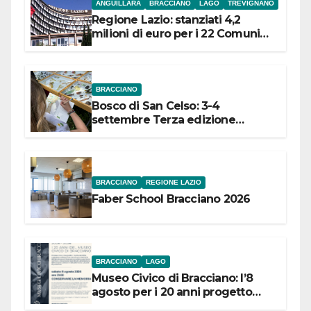
ANGUILLARA
BRACCIANO
LAGO
TREVIGNANO
Regione Lazio: stanziati 4,2
milioni di euro per i 22 Comuni
dell’Etruria Meridionale
BRACCIANO
Bosco di San Celso: 3-4
settembre Terza edizione
Festival “Storie in cielo e in terra”
BRACCIANO
REGIONE LAZIO
Faber School Bracciano 2026
BRACCIANO
LAGO
Museo Civico di Bracciano: l’8
agosto per i 20 anni progetto
“Conservare la memoria”