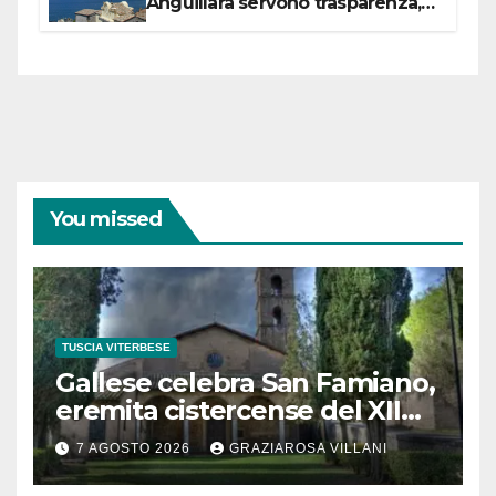
Anguillara servono trasparenza,
partecipazione e scelte politiche
coraggiose”
You missed
TUSCIA VITERBESE
Gallese celebra San Famiano,
eremita cistercense del XII
secolo
7 AGOSTO 2026
GRAZIAROSA VILLANI