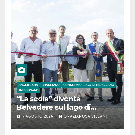
ANGUILLARA
BRACCIANO
CONSORZIO LAGO DI BRACCIANO
TREVIGNANO
“La sedia” diventa
Belvedere sul lago di
Bracciano: ieri
7 AGOSTO 2026
GRAZIAROSA VILLANI
l’inaugurazione