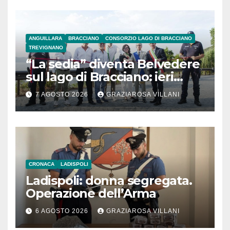
ANGUILLARA
BRACCIANO
CONSORZIO LAGO DI BRACCIANO
TREVIGNANO
“La sedia” diventa Belvedere
sul lago di Bracciano: ieri
l’inaugurazione
7 AGOSTO 2026
GRAZIAROSA VILLANI
CRONACA
LADISPOLI
Ladispoli: donna segregata.
Operazione dell’Arma
6 AGOSTO 2026
GRAZIAROSA VILLANI