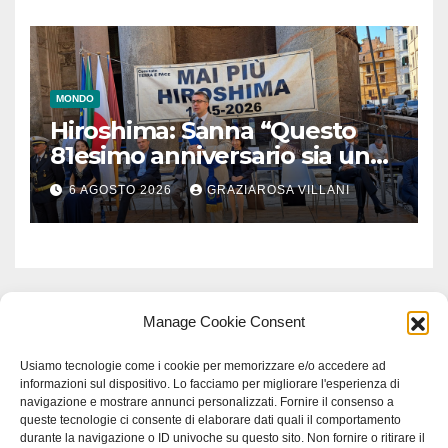
MONDO
Hiroshima: Sanna “Questo
81esimo anniversario sia un
monito per tutti”
6 AGOSTO 2026
GRAZIAROSA VILLANI
Manage Cookie Consent
Usiamo tecnologie come i cookie per memorizzare e/o accedere ad
informazioni sul dispositivo. Lo facciamo per migliorare l'esperienza di
navigazione e mostrare annunci personalizzati. Fornire il consenso a
queste tecnologie ci consente di elaborare dati quali il comportamento
durante la navigazione o ID univoche su questo sito. Non fornire o ritirare il