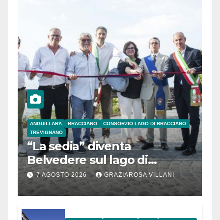
ANGUILLARA
BRACCIANO
CONSORZIO LAGO DI BRACCIANO
TREVIGNANO
“La sedia” diventa
Belvedere sul lago di
Bracciano: ieri
7 AGOSTO 2026
GRAZIAROSA VILLANI
l’inaugurazione