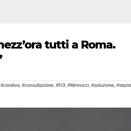
mezz’ora tutti a Roma.
”
,
#condiva
,
#consultazione
,
#Fl3
,
#Minnucci
,
#soluzione
,
#stazi