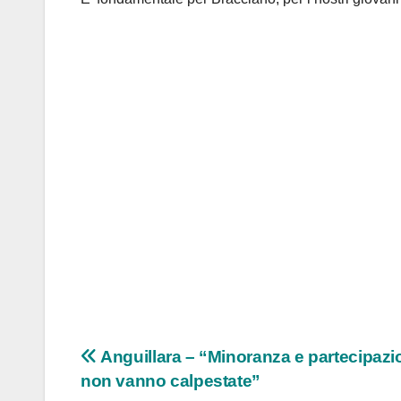
Navigazione
Anguillara – “Minoranza e partecipazi
non vanno calpestate”
articoli