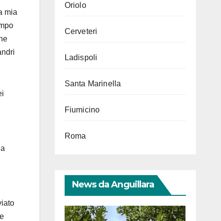
Oriolo
a mia
empo
Cerveteri
one
andri
Ladispoli
Santa Marinella
ei
Fiumicino
Roma
 a
News da Anguillara
viato
he