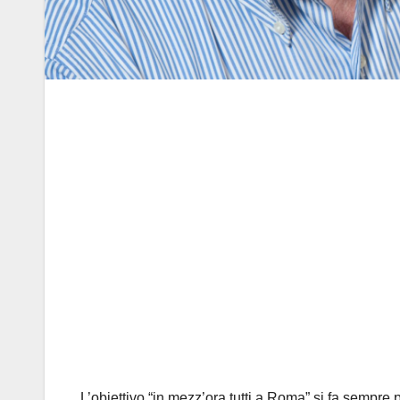
L’obiettivo “in mezz’ora tutti a Roma” si fa sempre