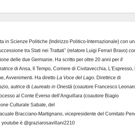
ta in Scienze Politiche (Indirizzo Politico-Internazionale) con un
Successione tra Stati nei Trattati" (relatore Luigi Ferrari Bravo) co
azione delle due Germanie. Ha scritto per oltre 20 anni per
Il
oratrice di Ansa, Il Tempo, Corriere di Civitavecchia, L'Espresso,
e, Avvenimenti. Ha diretto
La Voce del Lago
. Direttrice di
azio, autrice di
Laureato in Onestà
(coautore Francesco Leonard
rocesso al Conte Everso dell'Anguillara
(coautore Biagio
ione Culturale Sabate
, del
Lacuale Bracciano-Martignano
, vicepresidente del Comitato Pen
le youtube è @graziarosavillani2210