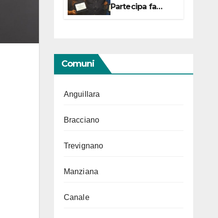
Partecipa fa
centro con due
campionesse di
Tiro a Segno in
vista delle urne
Comuni
Anguillara
Bracciano
Trevignano
Manziana
Canale