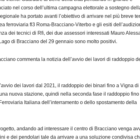
ciato nel corso dell’ultima campagna elettorale a sostegno dell
gionale ha portato avanti l’obiettivo di arrivare nel più breve t
 ferroviaria fl3 Roma-Bracciano-Viterbo e gli esiti dell’audizi
a dei tecnici di Rfi, dei due assessori interessati Mauro Aless
Lago di Bracciano del 29 gennaio sono molto positivi.
racciano commenta la notizia dell’avvio dei lavori di raddoppio d
’avvio dei lavori dal 2021, il raddoppio dei binari fino a Vigna di
a una nuova stazione, quindi nella seconda fase il raddoppio fino
Ferroviaria Italiana dell’interramento o dello spostamento della
rogetto, andando ad interessare il centro di Bracciano venga av
tadini e dei pendolari tale da arrivare a una soluzione condivisa c