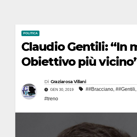
POLITICA
Claudio Gentili: “In 
Obiettivo più vicino
Di
Graziarosa Villani
##Bracciano
,
##Gentili
GEN 30, 2019
#treno