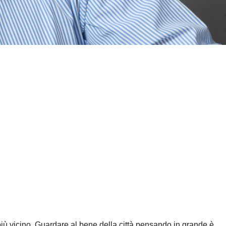
 più vicino. Guardare al bene della città pensando in grande è