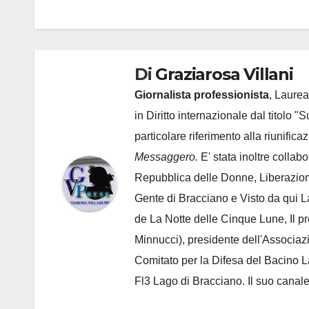
Di
Graziarosa Villani
Giornalista professionista
, Laurea
in Diritto internazionale dal titolo "
particolare riferimento alla riunific
Messaggero.
E' stata inoltre collab
Repubblica delle Donne, Liberazion
Gente di Bracciano
e Visto da qui L
de
La Notte delle Cinque Lune, Il p
Minnucci), presidente dell'
Associaz
Comitato per la Difesa del Bacino 
Fl3 Lago di Bracciano. Il suo cana