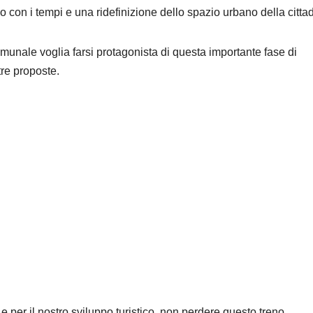
 con i tempi e una ridefinizione dello spazio urbano della citta
munale voglia farsi protagonista di questa importante fase di
re proposte.
e per il nostro sviluppo turistico, non perdere questo treno.