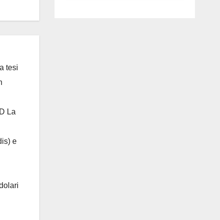
luglio ad
Anguillara
a tesi
n
 D La
is) e
dolari