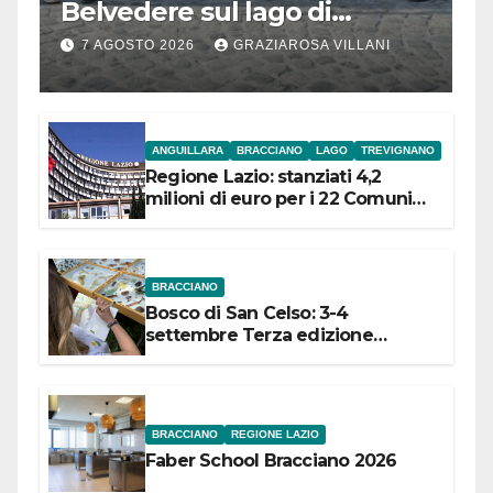
Belvedere sul lago di
Bracciano: ieri
7 AGOSTO 2026
GRAZIAROSA VILLANI
l’inaugurazione
ANGUILLARA
BRACCIANO
LAGO
TREVIGNANO
Regione Lazio: stanziati 4,2
milioni di euro per i 22 Comuni
dell’Etruria Meridionale
BRACCIANO
Bosco di San Celso: 3-4
settembre Terza edizione
Festival “Storie in cielo e in terra”
BRACCIANO
REGIONE LAZIO
Faber School Bracciano 2026