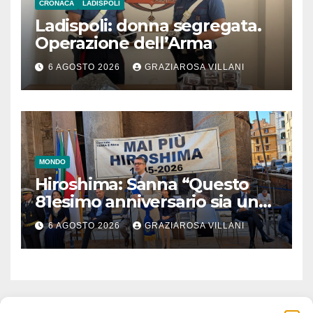
CRONACA
LADISPOLI
Ladispoli: donna segregata.
Operazione dell’Arma
6 AGOSTO 2026
GRAZIAROSA VILLANI
MONDO
Hiroshima: Sanna “Questo
81esimo anniversario sia un
monito per tutti”
6 AGOSTO 2026
GRAZIAROSA VILLANI