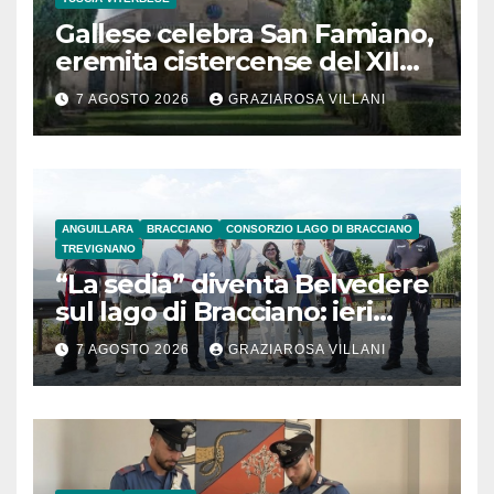
Gallese celebra San Famiano,
eremita cistercense del XII
secolo
7 AGOSTO 2026
GRAZIAROSA VILLANI
ANGUILLARA
BRACCIANO
CONSORZIO LAGO DI BRACCIANO
TREVIGNANO
“La sedia” diventa Belvedere
sul lago di Bracciano: ieri
l’inaugurazione
7 AGOSTO 2026
GRAZIAROSA VILLANI