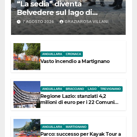
“La sedia” diventa
Belvedere sul lago di
Bracciano: ieri
7 AGOSTO 2026
GRAZIAROSA VILLANI
l’inaugurazione
ANGUILLARA
CRONACA
Vasto incendio a Martignano
ANGUILLARA
BRACCIANO
LAGO
TREVIGNANO
Regione Lazio: stanziati 4,2
milioni di euro per i 22 Comuni
dell’Etruria Meridionale
ANGUILLARA
MARTIGNANO
Parco: successo per Kayak Tour a