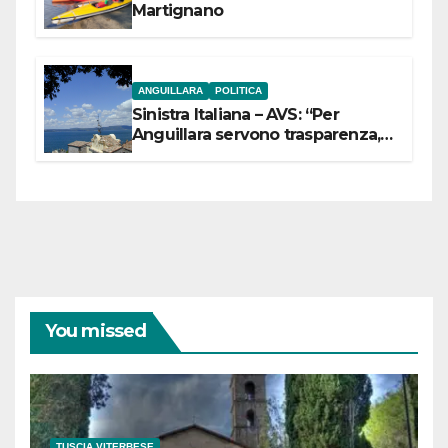
Martignano
ANGUILLARA
POLITICA
Sinistra Italiana – AVS: “Per
Anguillara servono trasparenza,
partecipazione e scelte politiche
coraggiose”
You missed
TUSCIA VITERBESE