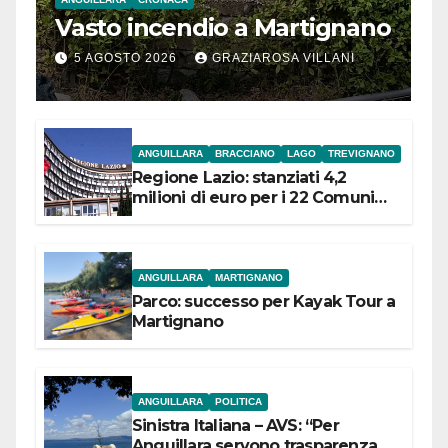
Vasto incendio a Martignano
5 AGOSTO 2026
GRAZIAROSA VILLANI
ANGUILLARA
BRACCIANO
LAGO
TREVIGNANO
Regione Lazio: stanziati 4,2
milioni di euro per i 22 Comuni
dell’Etruria Meridionale
ANGUILLARA
MARTIGNANO
Parco: successo per Kayak Tour a
Martignano
ANGUILLARA
POLITICA
Sinistra Italiana – AVS: “Per
Anguillara servono trasparenza,