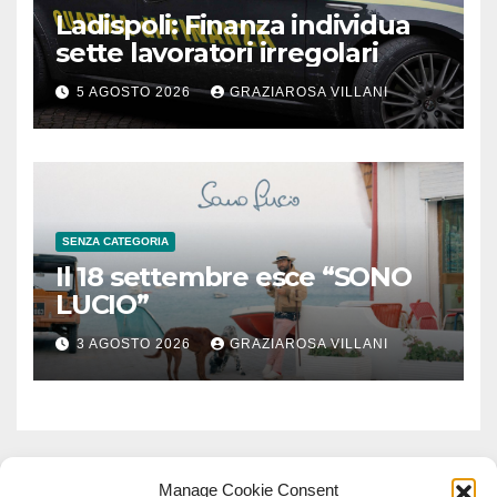
Ladispoli: Finanza individua
sette lavoratori irregolari
5 AGOSTO 2026
GRAZIAROSA VILLANI
SENZA CATEGORIA
Il 18 settembre esce “SONO
LUCIO”
3 AGOSTO 2026
GRAZIAROSA VILLANI
Manage Cookie Consent