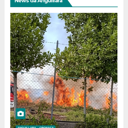
News da Anguillara
ANGUILLARA
CRONACA