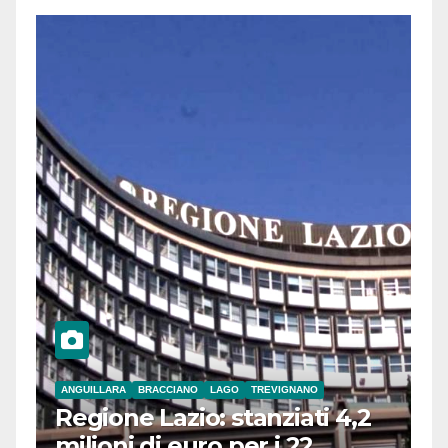
ANGUILLARA
BRACCIANO
LAGO
TREVIGNANO
Regione Lazio: stanziati 4,2
milioni di euro per i 22