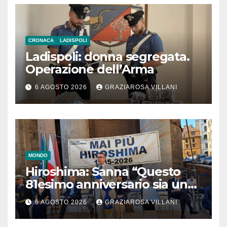
CRONACA
LADISPOLI
Ladispoli: donna segregata.
Operazione dell’Arma
6 AGOSTO 2026
GRAZIAROSA VILLANI
MONDO
Hiroshima: Sanna “Questo
81esimo anniversario sia un
monito per tutti”
6 AGOSTO 2026
GRAZIAROSA VILLANI