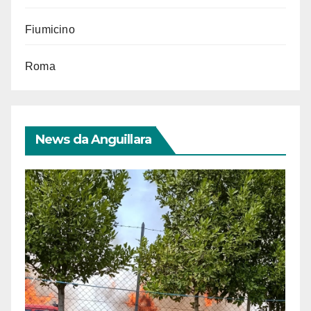
Fiumicino
Roma
News da Anguillara