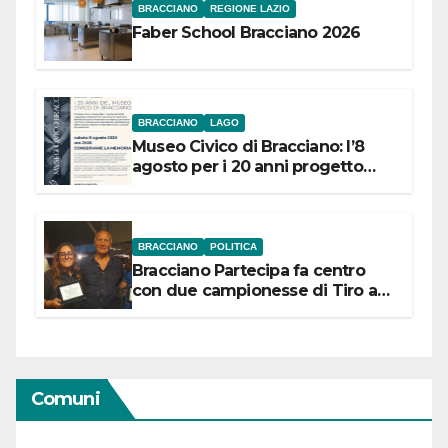
BRACCIANO
REGIONE LAZIO
Faber School Bracciano 2026
BRACCIANO
LAGO
Museo Civico di Bracciano: l’8
agosto per i 20 anni progetto
“Conservare la memoria”
BRACCIANO
POLITICA
Bracciano Partecipa fa centro
con due campionesse di Tiro a
Segno in vista delle urne
Comuni