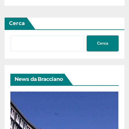
Cerca
Cerca
News da Bracciano