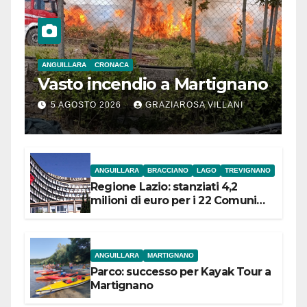
ANGUILLARA
CRONACA
Vasto incendio a Martignano
5 AGOSTO 2026
GRAZIAROSA VILLANI
ANGUILLARA
BRACCIANO
LAGO
TREVIGNANO
Regione Lazio: stanziati 4,2
milioni di euro per i 22 Comuni
dell’Etruria Meridionale
ANGUILLARA
MARTIGNANO
Parco: successo per Kayak Tour a
Martignano