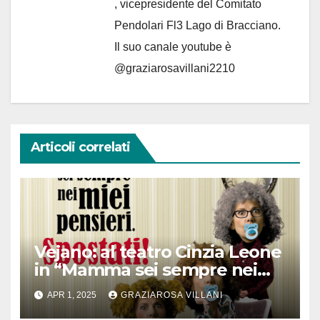
, vicepresidente del Comitato
Pendolari Fl3 Lago di Bracciano.
Il suo canale youtube è
@graziarosavillani2210
Articoli correlati
Vejano: al teatro Cinzia Leone
in “Mamma sei sempre nei
miei pensieri, spostati”
APR 1, 2025
GRAZIAROSA VILLANI