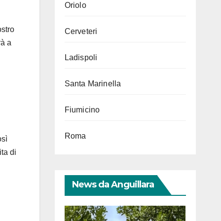
Oriolo
ostro
Cerveteri
rà a
Ladispoli
Santa Marinella
Fiumicino
Roma
osì
ta di
News da Anguillara