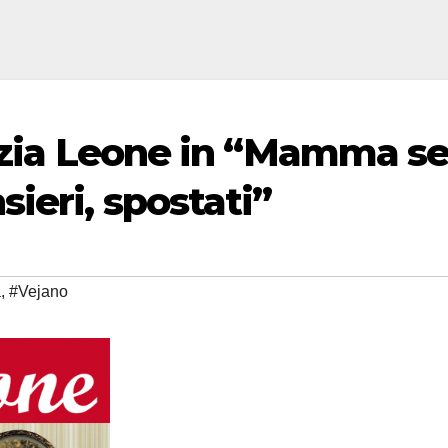
inzia Leone in “Mamma se
ieri, spostati”
a
,
#Vejano