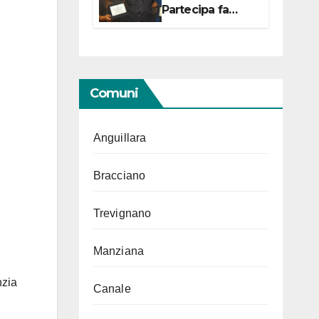
Partecipa fa
centro con due
campionesse di
Tiro a Segno in
vista delle urne
Comuni
Anguillara
Bracciano
Trevignano
Manziana
nzia
Canale