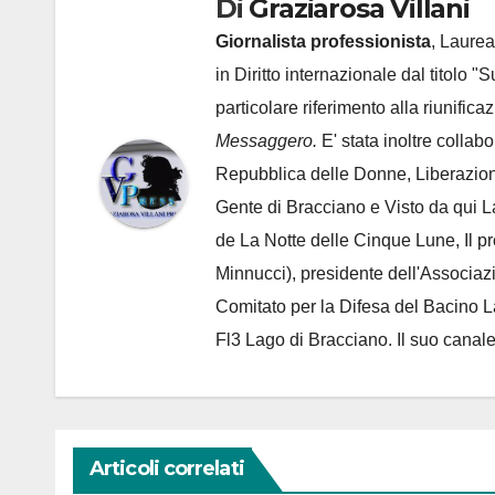
Di
Graziarosa Villani
Giornalista professionista
, Laurea
in Diritto internazionale dal titolo "
particolare riferimento alla riunific
Messaggero.
E' stata inoltre collab
Repubblica delle Donne, Liberazion
Gente di Bracciano
e Visto da qui L
de
La Notte delle Cinque Lune, Il p
Minnucci), presidente dell'
Associaz
Comitato per la Difesa del Bacino 
Fl3 Lago di Bracciano. Il suo cana
Articoli correlati