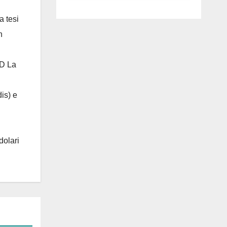
luglio ad
Anguillara
a tesi
n
 D La
is) e
dolari