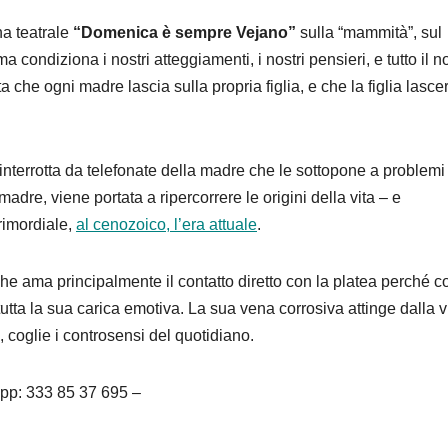
na teatrale
“Domenica è sempre Vejano”
sulla “mammità”, sul
ondiziona i nostri atteggiamenti, i nostri pensieri, e tutto il n
che ogni madre lascia sulla propria figlia, e che la figlia lasce
nterrotta da telefonate della madre che le sottopone a problemi
adre, viene portata a ripercorrere le origini della vita – e
rimordiale,
al cenozoico, l’era attuale
.
 ama principalmente il contatto diretto con la platea perché c
tutta la sua carica emotiva. La sua vena corrosiva attinge dalla vi
o, coglie i controsensi del quotidiano.
App: 333 85 37 695 –