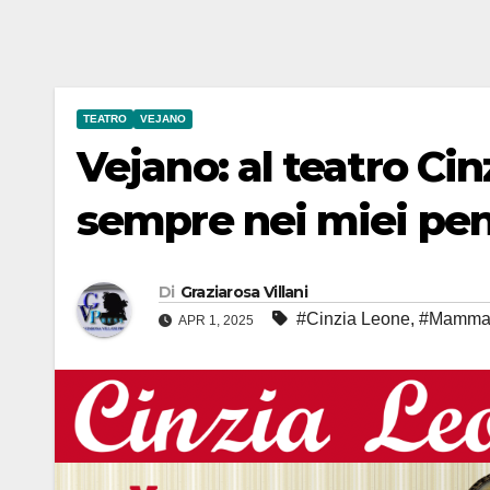
TEATRO
VEJANO
Vejano: al teatro C
sempre nei miei pens
Di
Graziarosa Villani
#Cinzia Leone
,
#Mamm
APR 1, 2025