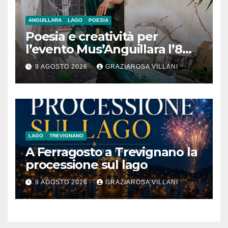
ANGUILLARA
LAGO
POESIA
Poesia e creatività per
l’evento Mus’Anguillara l’8
agosto 2026 al Museo
9 AGOSTO 2026
GRAZIAROSA VILLANI
Contadino
LAGO
TREVIGNANO
A Ferragosto a Trevignano la
processione sul lago
9 AGOSTO 2026
GRAZIAROSA VILLANI