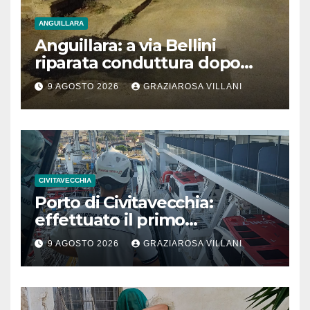
ANGUILLARA
Anguillara: a via Bellini
riparata conduttura dopo
segnalazione IdD
9 AGOSTO 2026
GRAZIAROSA VILLANI
CIVITAVECCHIA
Porto di Civitavecchia:
effettuato il primo
rifornimento di GNL ad una
9 AGOSTO 2026
GRAZIAROSA VILLANI
nave da crociera