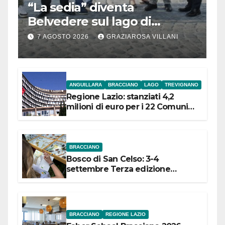
“La sedia” diventa
Belvedere sul lago di
Bracciano: ieri
7 AGOSTO 2026
GRAZIAROSA VILLANI
l’inaugurazione
ANGUILLARA
BRACCIANO
LAGO
TREVIGNANO
Regione Lazio: stanziati 4,2
milioni di euro per i 22 Comuni
dell’Etruria Meridionale
BRACCIANO
Bosco di San Celso: 3-4
settembre Terza edizione
Festival “Storie in cielo e in terra”
BRACCIANO
REGIONE LAZIO