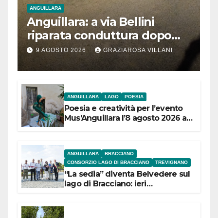
ANGUILLARA
Anguillara: a via Bellini
riparata conduttura dopo
segnalazione IdD
9 AGOSTO 2026
GRAZIAROSA VILLANI
ANGUILLARA
LAGO
POESIA
Poesia e creatività per l’evento
Mus’Anguillara l’8 agosto 2026 al
Museo Contadino
ANGUILLARA
BRACCIANO
CONSORZIO LAGO DI BRACCIANO
TREVIGNANO
“La sedia” diventa Belvedere sul
lago di Bracciano: ieri
l’inaugurazione