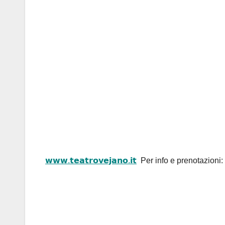
𝘄𝘄𝘄.𝘁𝗲𝗮𝘁𝗿𝗼𝘃𝗲𝗷𝗮𝗻𝗼.𝗶𝘁
Per info e prenotazioni