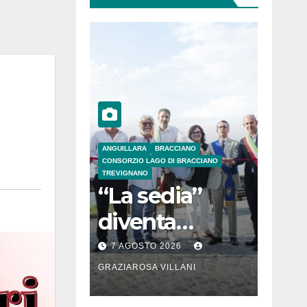
ANGUILLARA
BRACCIANO
CONSORZIO LAGO DI BRACCIANO
TREVIGNANO
“La sedia”
diventa
Belvedere sul
7 AGOSTO 2026
lago di
GRAZIAROSA VILLANI
Bracciano: ieri