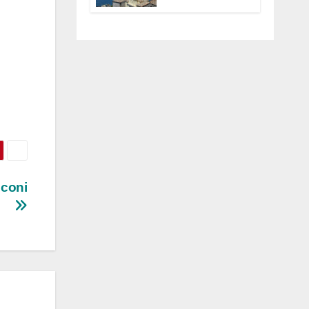
Anguillara
servono
trasparenza,
partecipazione e
scelte politiche
coraggiose”
nconi