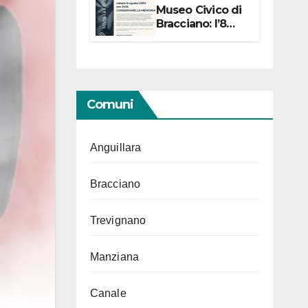
Museo Civico di
Bracciano: l’8
agosto per i 20
anni progetto
“Conservare la
memoria”
Comuni
Anguillara
Bracciano
Trevignano
Manziana
Canale