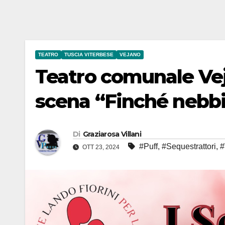
TEATRO
TUSCIA VITERBESE
VEJANO
Teatro comunale Vej
scena “Finché nebbi
Di
Graziarosa Villani
#Puff
,
#Sequestrattori
,
#
OTT 23, 2024