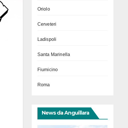
Oriolo
Cerveteri
Ladispoli
Santa Marinella
Fiumicino
Roma
News da Anguillara