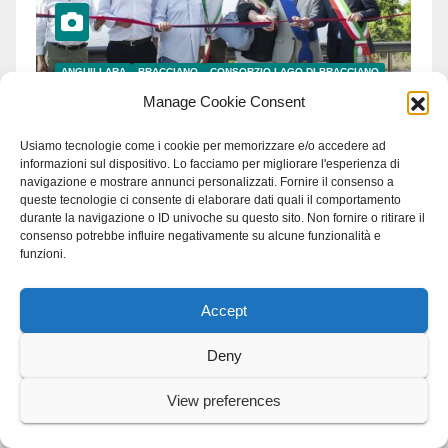
ANGUILLARA
BRACCIANO
CONSORZIO LAGO DI BRACCIANO
TREVIGNANO
Manage Cookie Consent
“La sedia” diventa
Belvedere sul lago di
Usiamo tecnologie come i cookie per memorizzare e/o accedere ad
informazioni sul dispositivo. Lo facciamo per migliorare l'esperienza di
Bracciano: ieri
7 AGOSTO 2026
GRAZIAROSA VILLANI
navigazione e mostrare annunci personalizzati. Fornire il consenso a
l’inaugurazione
queste tecnologie ci consente di elaborare dati quali il comportamento
durante la navigazione o ID univoche su questo sito. Non fornire o ritirare il
consenso potrebbe influire negativamente su alcune funzionalità e
funzioni.
ANGUILLARA
CRONACA
Vasto incendio a Martignano
Accept
Deny
ANGUILLARA
BRACCIANO
LAGO
TREVIGNANO
View preferences
Regione Lazio: stanziati 4,2
milioni di euro per i 22 Comuni