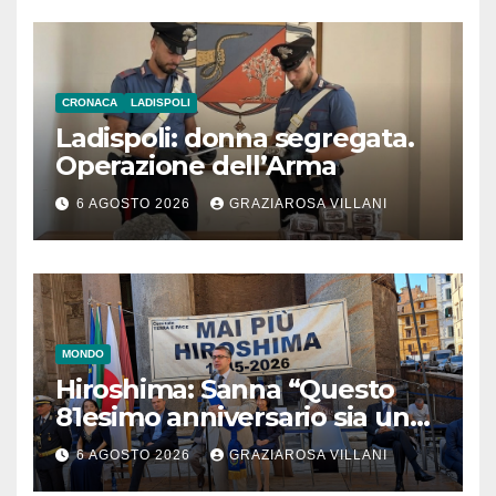
CRONACA
LADISPOLI
Ladispoli: donna segregata.
Operazione dell’Arma
6 AGOSTO 2026
GRAZIAROSA VILLANI
MONDO
Hiroshima: Sanna “Questo
81esimo anniversario sia un
monito per tutti”
6 AGOSTO 2026
GRAZIAROSA VILLANI