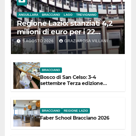
ANGUILLARA
BRACCIANO
LAGO
TREVIGNANO
Regione Lazio: stanziati 4,2
milioni di euro per i 22
Comuni dell’Etruria
5 AGOSTO 2026
GRAZIAROSA VILLANI
Meridionale
BRACCIANO
Bosco di San Celso: 3-4
settembre Terza edizione
Festival “Storie in cielo e in terra”
BRACCIANO
REGIONE LAZIO
Faber School Bracciano 2026