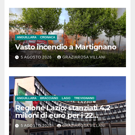
ANGUILLARA
CRONACA
Vasto incendio a Martignano
5 AGOSTO 2026
GRAZIAROSA VILLANI
ANGUILLARA
BRACCIANO
LAGO
TREVIGNANO
Regione Lazio: stanziati 4,2
milioni di euro per i 22
Comuni dell’Etruria
5 AGOSTO 2026
GRAZIAROSA VILLANI
Meridionale