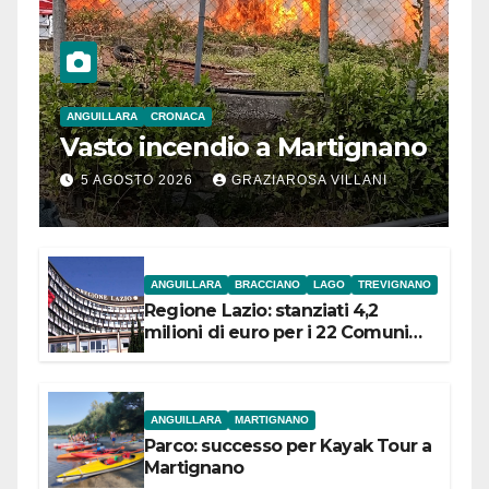
ANGUILLARA
CRONACA
Vasto incendio a Martignano
5 AGOSTO 2026
GRAZIAROSA VILLANI
ANGUILLARA
BRACCIANO
LAGO
TREVIGNANO
Regione Lazio: stanziati 4,2
milioni di euro per i 22 Comuni
dell’Etruria Meridionale
ANGUILLARA
MARTIGNANO
Parco: successo per Kayak Tour a
Martignano