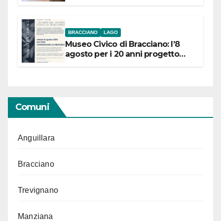
BRACCIANO
LAGO
Museo Civico di Bracciano: l’8
agosto per i 20 anni progetto
“Conservare la memoria”
Comuni
Anguillara
Bracciano
Trevignano
Manziana