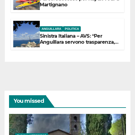
Martignano
ANGUILLARA
POLITICA
Sinistra Italiana – AVS: “Per
Anguillara servono trasparenza,
partecipazione e scelte politiche
coraggiose”
You missed