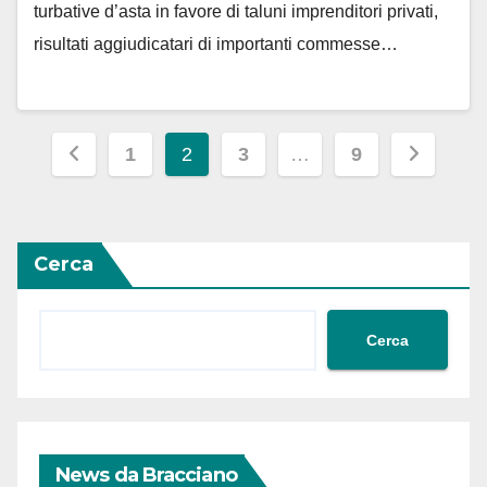
turbative d’asta in favore di taluni imprenditori privati,
risultati aggiudicatari di importanti commesse…
Paginazione
1
2
3
…
9
degli
articoli
Cerca
Cerca
News da Bracciano