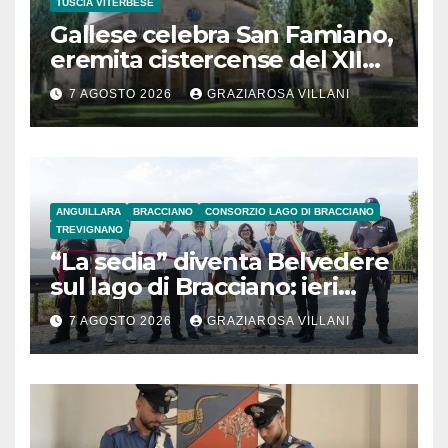
TUSCIA VITERBESE
Gallese celebra San Famiano,
eremita cistercense del XII
secolo
7 AGOSTO 2026
GRAZIAROSA VILLANI
ANGUILLARA
BRACCIANO
CONSORZIO LAGO DI BRACCIANO
TREVIGNANO
“La sedia” diventa Belvedere
sul lago di Bracciano: ieri
l’inaugurazione
7 AGOSTO 2026
GRAZIAROSA VILLANI