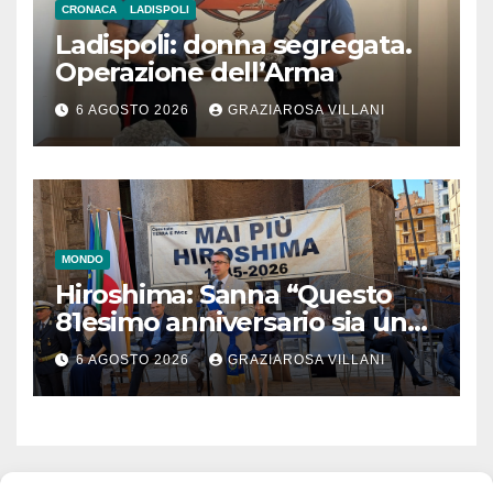
CRONACA
LADISPOLI
Ladispoli: donna segregata.
Operazione dell’Arma
6 AGOSTO 2026
GRAZIAROSA VILLANI
MONDO
Hiroshima: Sanna “Questo
81esimo anniversario sia un
monito per tutti”
6 AGOSTO 2026
GRAZIAROSA VILLANI