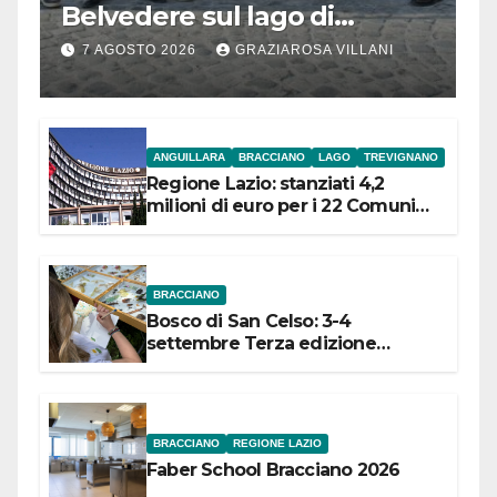
Belvedere sul lago di
Bracciano: ieri
7 AGOSTO 2026
GRAZIAROSA VILLANI
l’inaugurazione
ANGUILLARA
BRACCIANO
LAGO
TREVIGNANO
Regione Lazio: stanziati 4,2
milioni di euro per i 22 Comuni
dell’Etruria Meridionale
BRACCIANO
Bosco di San Celso: 3-4
settembre Terza edizione
Festival “Storie in cielo e in terra”
BRACCIANO
REGIONE LAZIO
Faber School Bracciano 2026