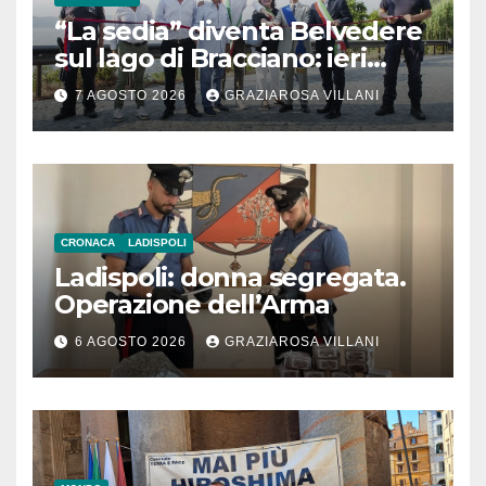
“La sedia” diventa Belvedere
sul lago di Bracciano: ieri
l’inaugurazione
7 AGOSTO 2026
GRAZIAROSA VILLANI
CRONACA
LADISPOLI
Ladispoli: donna segregata.
Operazione dell’Arma
6 AGOSTO 2026
GRAZIAROSA VILLANI