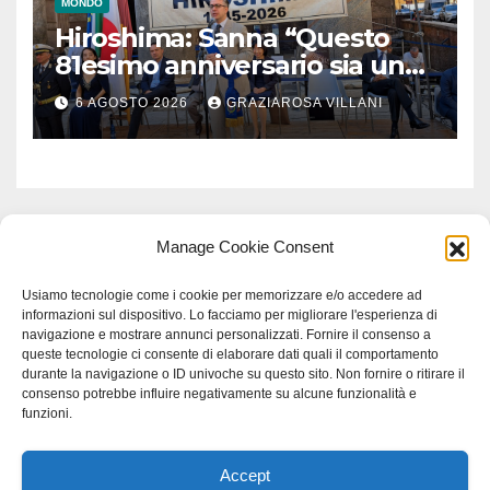
MONDO
Hiroshima: Sanna “Questo
81esimo anniversario sia un
monito per tutti”
6 AGOSTO 2026
GRAZIAROSA VILLANI
Manage Cookie Consent
Usiamo tecnologie come i cookie per memorizzare e/o accedere ad
informazioni sul dispositivo. Lo facciamo per migliorare l'esperienza di
navigazione e mostrare annunci personalizzati. Fornire il consenso a
queste tecnologie ci consente di elaborare dati quali il comportamento
durante la navigazione o ID univoche su questo sito. Non fornire o ritirare il
consenso potrebbe influire negativamente su alcune funzionalità e
funzioni.
Accept
Proudly powered by WordPress
|
Tema: Newspaperex di
Themeansar
.