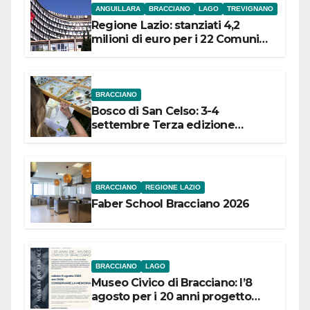
ANGUILLARA
BRACCIANO
LAGO
TREVIGNANO
Regione Lazio: stanziati 4,2
milioni di euro per i 22 Comuni
dell’Etruria Meridionale
BRACCIANO
Bosco di San Celso: 3-4
settembre Terza edizione
Festival “Storie in cielo e in terra”
BRACCIANO
REGIONE LAZIO
Faber School Bracciano 2026
BRACCIANO
LAGO
Museo Civico di Bracciano: l’8
agosto per i 20 anni progetto