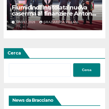
Fiumicino: Intitolata nuova
caserma al finanziere Antonio
Zara
MAG 12, 2026
GRAZIAROSA VILLANI
Cerca
Cerca
News da Bracciano