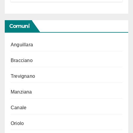
“Conservare la memoria”
Comuni
Anguillara
Bracciano
Trevignano
Manziana
Canale
Oriolo