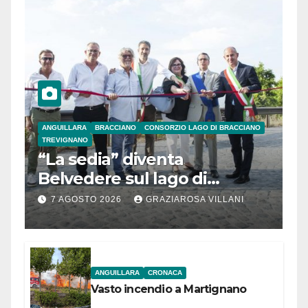
ANGUILLARA
BRACCIANO
CONSORZIO LAGO DI BRACCIANO
TREVIGNANO
“La sedia” diventa
Belvedere sul lago di
Bracciano: ieri
7 AGOSTO 2026
GRAZIAROSA VILLANI
l’inaugurazione
ANGUILLARA
CRONACA
Vasto incendio a Martignano