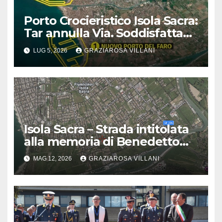
Porto Crocieristico Isola Sacra:
Tar annulla Via. Soddisfatta
Italia Nostra
LUG 5, 2026
GRAZIAROSA VILLANI
Isola Sacra – Strada intitolata
alla memoria di Benedetto
Compagnone, pioniere della
MAG 12, 2026
GRAZIAROSA VILLANI
bonifica