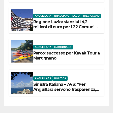
ANGUILLARA
BRACCIANO
LAGO
TREVIGNANO
Regione Lazio: stanziati 4,2
milioni di euro per i 22 Comuni
dell’Etruria Meridionale
ANGUILLARA
MARTIGNANO
Parco: successo per Kayak Tour a
Martignano
ANGUILLARA
POLITICA
Sinistra Italiana – AVS: “Per
Anguillara servono trasparenza,
partecipazione e scelte politiche
coraggiose”