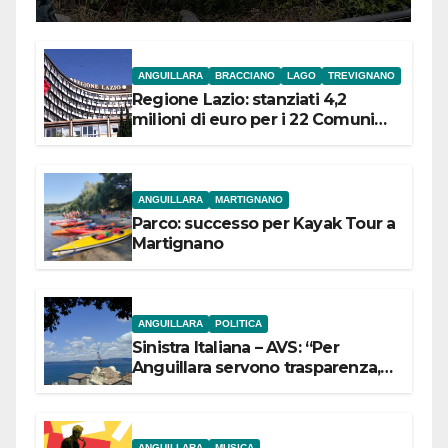
ANGUILLARA
BRACCIANO
LAGO
TREVIGNANO
Regione Lazio: stanziati 4,2
milioni di euro per i 22 Comuni
dell’Etruria Meridionale
ANGUILLARA
MARTIGNANO
Parco: successo per Kayak Tour a
Martignano
ANGUILLARA
POLITICA
Sinistra Italiana – AVS: “Per
Anguillara servono trasparenza,
partecipazione e scelte politiche
coraggiose”
ANGUILLARA
MUSICA