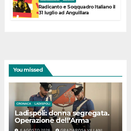
Radicanto e Soqquadro Italiano il
31 luglio ad Anguillara
You missed
CRONACA
LADISPOLI
Ladispoli: donna segregata.
Operazione dell’Arma
6 AGOSTO 2026
GRAZIAROSA VILLANI