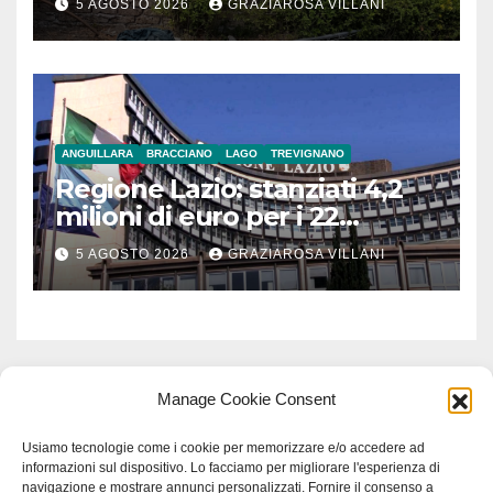
5 AGOSTO 2026
GRAZIAROSA VILLANI
ANGUILLARA
BRACCIANO
LAGO
TREVIGNANO
Regione Lazio: stanziati 4,2
milioni di euro per i 22
Comuni dell’Etruria
5 AGOSTO 2026
GRAZIAROSA VILLANI
Meridionale
Manage Cookie Consent
Usiamo tecnologie come i cookie per memorizzare e/o accedere ad
informazioni sul dispositivo. Lo facciamo per migliorare l'esperienza di
navigazione e mostrare annunci personalizzati. Fornire il consenso a