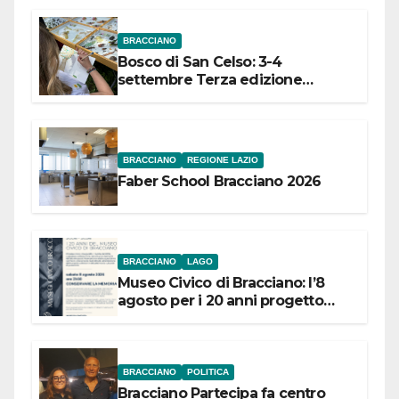
BRACCIANO
Bosco di San Celso: 3-4
settembre Terza edizione
Festival “Storie in cielo e in terra”
BRACCIANO
REGIONE LAZIO
Faber School Bracciano 2026
BRACCIANO
LAGO
Museo Civico di Bracciano: l’8
agosto per i 20 anni progetto
“Conservare la memoria”
BRACCIANO
POLITICA
Bracciano Partecipa fa centro