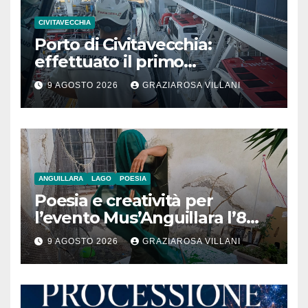
CIVITAVECCHIA
Porto di Civitavecchia:
effettuato il primo
rifornimento di GNL ad una
9 AGOSTO 2026
GRAZIAROSA VILLANI
nave da crociera
ANGUILLARA
LAGO
POESIA
Poesia e creatività per
l’evento Mus’Anguillara l’8
agosto 2026 al Museo
9 AGOSTO 2026
GRAZIAROSA VILLANI
Contadino