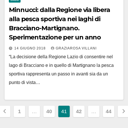
Minnucci: dalla Regione via libera
alla pesca sportiva nei laghi di
Bracciano-Martignano.
Sperimentazione per un anno
14 GIUGNO 2018
GRAZIAROSA VILLANI
“La decisione della Regione Lazio di consentire nel
lago di Bracciano e in quello di Martignano la pesca
sportiva rappresenta un passo in avanti sia da un
punto di vista…
Paginazione
1
…
40
41
42
…
44
degli