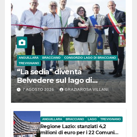
ANGUILLARA
BRACCIANO
CONSORZIO LAGO DI BRACCIANO
TREVIGNANO
“La sedia” diventa
Belvedere sul lago di
Bracciano: ieri
7 AGOSTO 2026
GRAZIAROSA VILLANI
l’inaugurazione
ANGUILLARA
BRACCIANO
LAGO
TREVIGNANO
Regione Lazio: stanziati 4,2
milioni di euro per i 22 Comuni