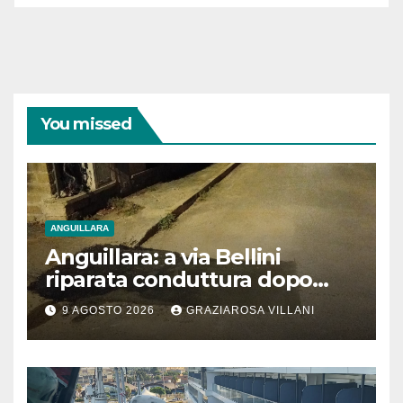
You missed
ANGUILLARA
Anguillara: a via Bellini
riparata conduttura dopo
segnalazione IdD
9 AGOSTO 2026
GRAZIAROSA VILLANI