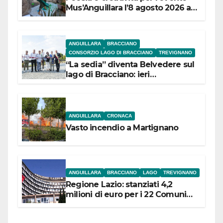
Mus’Anguillara l’8 agosto 2026 al
Museo Contadino
ANGUILLARA
BRACCIANO
CONSORZIO LAGO DI BRACCIANO
TREVIGNANO
“La sedia” diventa Belvedere sul
lago di Bracciano: ieri
l’inaugurazione
ANGUILLARA
CRONACA
Vasto incendio a Martignano
ANGUILLARA
BRACCIANO
LAGO
TREVIGNANO
Regione Lazio: stanziati 4,2
milioni di euro per i 22 Comuni
dell’Etruria Meridionale