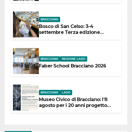
dell’Etruria Meridionale
BRACCIANO
Bosco di San Celso: 3-4
settembre Terza edizione
Festival “Storie in cielo e in terra”
BRACCIANO
REGIONE LAZIO
Faber School Bracciano 2026
BRACCIANO
LAGO
Museo Civico di Bracciano: l’8
agosto per i 20 anni progetto
“Conservare la memoria”