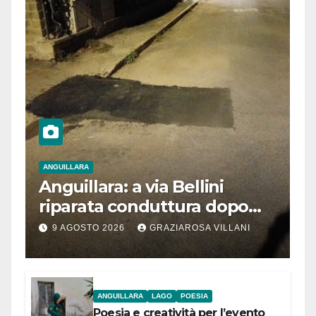
ANGUILLARA
Anguillara: a via Bellini
riparata conduttura dopo
segnalazione IdD
9 AGOSTO 2026
GRAZIAROSA VILLANI
ANGUILLARA
LAGO
POESIA
Poesia e creatività per l’evento