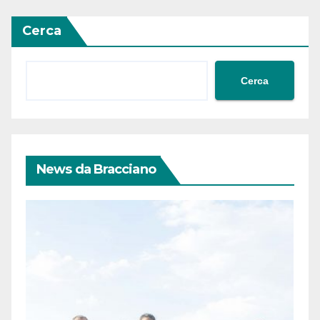
articoli
Cerca
Cerca
News da Bracciano