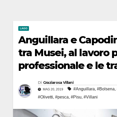
LAGO
Anguillara e Capodi
tra Musei, al lavoro 
professionale e le tr
Di
Graziarosa Villani
#Anguillara
,
#Bolsena
,
MAG 20, 2019
#Olivetti
,
#pesca
,
#Pisu
,
#Villani