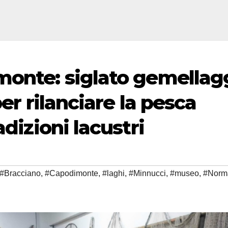
monte: siglato gemellag
per rilanciare la pesca
adizioni lacustri
#Bracciano
,
#Capodimonte
,
#laghi
,
#Minnucci
,
#museo
,
#Norm