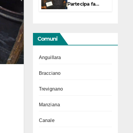
Partecipa fa
centro con due
campionesse di
Tiro a Segno in
vista delle urne
Comuni
Anguillara
Bracciano
Trevignano
Manziana
Canale