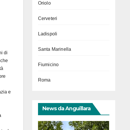
Oriolo
Cerveteri
Ladispoli
Santa Marinella
i di
 che
Fiumicino
tà
ore
Roma
azia e
News da Anguillara
a