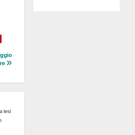
luglio ad
Anguillara
aggio
tre
a tesi
n