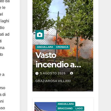
vato da
e le
el
 laghi
dio
ati ad
ti
una
ANGUILLARA
CRONACA
Vasto
to
incendio a
Martignano
5 AGOSTO 2026
e a
GRAZIAROSA VILLANI
rso
a di
nni
ANGUILLARA
sso
BRACCIANO
LAGO