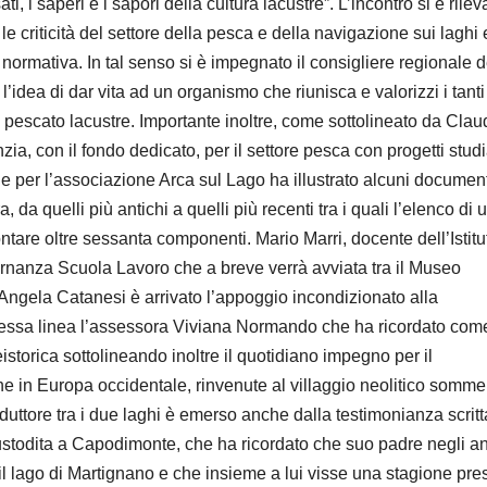
ti, i saperi e i sapori della cultura lacustre”. L’incontro si è rile
 criticità del settore della pesca e della navigazione sui laghi 
e normativa. In tal senso si è impegnato il consigliere regionale d
idea di dar vita ad un organismo che riunisca e valorizzi i tanti
el pescato lacustre. Importante inoltre, come sottolineato da Clau
a, con il fondo dedicato, per il settore pesca con progetti studi
he per l’associazione Arca sul Lago ha illustrato alcuni documen
, da quelli più antichi a quelli più recenti tra i quali l’elenco di 
ntare oltre sessanta componenti. Mario Marri, docente dell’Istitu
ternanza Scuola Lavoro che a breve verrà avviata tra il Museo
a Angela Catanesi è arrivato l’appoggio incondizionato alla
stessa linea l’assessora Viviana Normando che ha ricordato com
eistorica sottolineando inoltre il quotidiano impegno per il
he in Europa occidentale, rinvenute al villaggio neolitico somme
onduttore tra i due laghi è emerso anche dalla testimonianza scritt
stodita a Capodimonte, che ha ricordato che suo padre negli a
il lago di Martignano e che insieme a lui visse una stagione pre