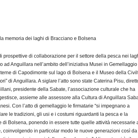
la memoria dei laghi di Bracciano e Bolsena
i prospettive di collaborazione per il settore della pesca nei lagh
o ad Anguillara nell’ambito dell’iniziativa Musei in Gemellaggio
terne di Capodimonte sul lago di Bolsena e il Museo della Civil
 di Anguillara. A siglare l’atto sono state Caterina Pisu, dirett
llani, presidente della Sabate, l’associazione culturale che ha
o gestisce, assieme alle assessore alla Cultura di Anguillara Sab
i. Con l’atto di gemellaggio le firmatarie “si impegnano a
e le tradizioni, gli usi e i costumi riguardanti la pesca e la
 di Bolsena, ponendo in essere tutte quelle attività necessarie 
e, coinvolgendo in particolar modo le nuove generazioni così da