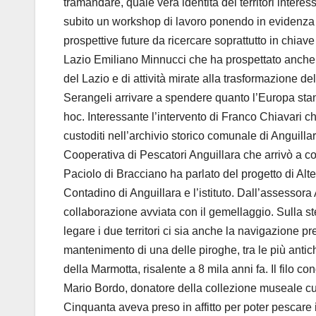
tramandare, quale vera identità dei territori interessa
subito un workshop di lavoro ponendo in evidenza le
prospettive future da ricercare soprattutto in chiav
Lazio Emiliano Minnucci che ha prospettato anche l’
del Lazio e di attività mirate alla trasformazione d
Serangeli arrivare a spendere quanto l’Europa stanzi
hoc. Interessante l’intervento di Franco Chiavari c
custoditi nell’archivio storico comunale di Anguillara
Cooperativa di Pescatori Anguillara che arrivò a co
Paciolo di Bracciano ha parlato del progetto di Al
Contadino di Anguillara e l’istituto. Dall’assessor
collaborazione avviata con il gemellaggio. Sulla 
legare i due territori ci sia anche la navigazione pr
mantenimento di una delle piroghe, tra le più antic
della Marmotta, risalente a 8 mila anni fa. Il filo c
Mario Bordo, donatore della collezione museale cu
Cinquanta aveva preso in affitto per poter pescare 