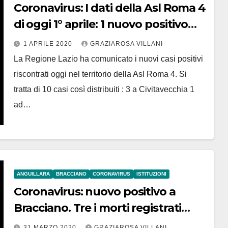
Coronavirus: I dati della Asl Roma 4
di oggi 1° aprile: 1 nuovo positivo
Bracciano, 1 ad Anguillara
1 APRILE 2020
GRAZIAROSA VILLANI
La Regione Lazio ha comunicato i nuovi casi positivi
riscontrati oggi nel territorio della Asl Roma 4. Si
tratta di 10 casi così distribuiti : 3 a Civitavecchia 1
ad…
ANGUILLARA
BRACCIANO
CORONAVIRUS
ISTITUZIONI
Coronavirus: nuovo positivo a
Bracciano. Tre i morti registrati
oggi
31 MARZO 2020
GRAZIAROSA VILLANI