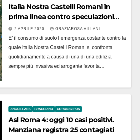
Italia Nostra Castelli Romani in
prima linea contro speculazioni
urbanistiche e salvaguardia del
2 APRILE 2020
GRAZIAROSA VILLANI
territorio
E’ il consumo di suolo l’emergenza costante contro la
quale Italia Nostra Castelli Romani si confronta
quotidianamente a causa di una di una edilizia
sempre più invasiva ed arrogante favorita…
ANGUILLARA
BRACCIANO
CORONAVIRUS
Asl Roma 4: oggi 10 casi positivi.
Manziana registra 25 contagiati