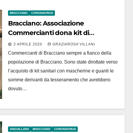
BRACCIANO
CORONAVIRUS
Bracciano: Associazione
Commercianti dona kit di
mascherine e guanti a medici,
2 APRILE 2020
GRAZIAROSA VILLANI
pediatri di base e agenti municipali
Commercianti di Bracciano sempre a fianco della
popolazione di Bracciano. Sono state dirottate verso
l’acquisto di kit sanitari con mascherine e guanti le
somme derivanti da tesseramento che avrebbero
dovuto…
ANGUILLARA
BRACCIANO
CORONAVIRUS