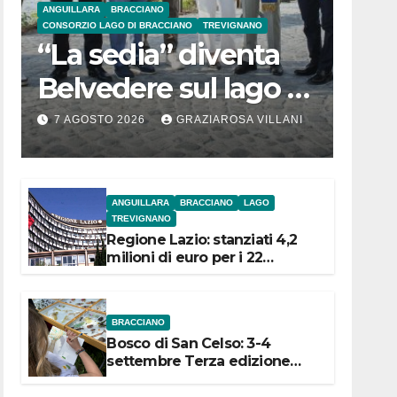
ANGUILLARA
BRACCIANO
CONSORZIO LAGO DI BRACCIANO
TREVIGNANO
“La sedia” diventa
Belvedere sul lago di
Bracciano: ieri
7 AGOSTO 2026
GRAZIAROSA VILLANI
l’inaugurazione
ANGUILLARA
BRACCIANO
LAGO
TREVIGNANO
Regione Lazio: stanziati 4,2
milioni di euro per i 22
Comuni dell’Etruria
Meridionale
BRACCIANO
Bosco di San Celso: 3-4
settembre Terza edizione
Festival “Storie in cielo e in
terra”