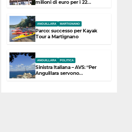
milioni di euro per i 22
Comuni dell’Etruria
Meridionale
ANGUILLARA
MARTIGNANO
Parco: successo per Kayak
Tour a Martignano
ANGUILLARA
POLITICA
Sinistra Italiana – AVS: “Per
Anguillara servono
trasparenza, partecipazione e
scelte politiche coraggiose”