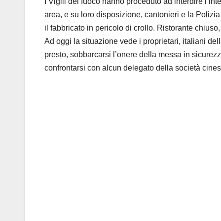
I Vigili del fuoco hanno proceduto ad interdire l’int
area, e su loro disposizione, cantonieri e la Poliz
il fabbricato in pericolo di crollo. Ristorante chius
Ad oggi la situazione vede i proprietari, italiani della
presto, sobbarcarsi l’onere della messa in sicurezz
confrontarsi con alcun delegato della società cines