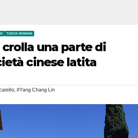
MO
TUSCIA ROMANA
 crolla una parte di
età cinese latita
carello
,
#Yang Chang Lin