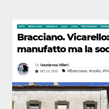
ARTE
BRACCIANO
CRONACA
LAGO
LAZIO
TREVIGNANO
TURIS
Bracciano. Vicarello:
manufatto ma la soci
Di
Graziarosa Villani
#Bracciano
,
#crollo
,
#Vi
SET 10, 2020