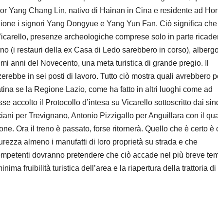
gnor Yang Chang Lin, nativo di Hainan in Cina e residente ad Ho
zione i signori Yang Dongyue e Yang Yun Fan. Ciò significa che
i Vicarello, presenze archeologiche comprese solo in parte ricade
 (i restauri della ex Casa di Ledo sarebbero in corso), alberg
mi anni del Novecento, una meta turistica di grande pregio. Il
zerebbe in sei posti di lavoro. Tutto ciò mostra quali avrebbero p
batina se la Regione Lazio, come ha fatto in altri luoghi come ad
 accolto il Protocollo d’intesa su Vicarello sottoscritto dai sin
ani per Trevignano, Antonio Pizzigallo per Anguillara con il qua
one. Ora il treno è passato, forse ritornerà. Quello che è certo è
urezza almeno i manufatti di loro proprietà su strada e che
 competenti dovranno pretendere che ciò accade nel più breve te
a fruibilità turistica dell’area e la riapertura della trattoria di