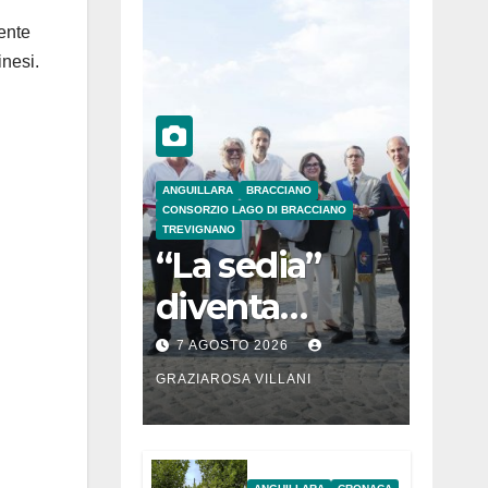
cente
inesi.
ANGUILLARA
BRACCIANO
CONSORZIO LAGO DI BRACCIANO
TREVIGNANO
“La sedia”
diventa
Belvedere sul
7 AGOSTO 2026
lago di
GRAZIAROSA VILLANI
Bracciano: ieri
l’inaugurazion