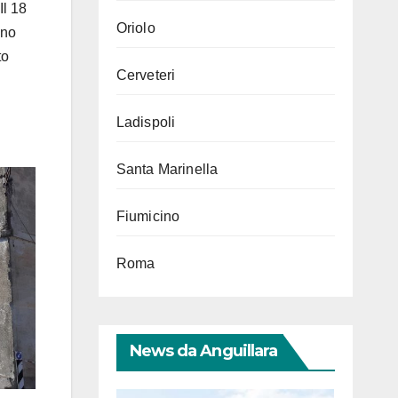
Il 18
Oriolo
uno
to
Cerveteri
Ladispoli
Santa Marinella
Fiumicino
Roma
News da Anguillara