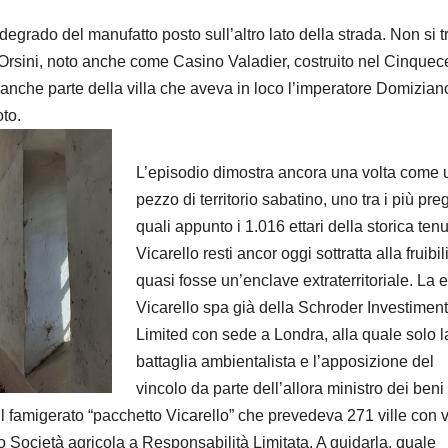
degrado del manufatto posto sull’altro lato della strada. Non si t
 Orsini, noto anche come Casino Valadier, costruito nel Cinquec
 anche parte della villa che aveva in loco l’imperatore Domizian
oto.
L’episodio dimostra ancora una volta come 
pezzo di territorio sabatino, uno tra i più preg
quali appunto i 1.016 ettari della storica tenu
Vicarello resti ancor oggi sottratta alla fruibili
quasi fosse un’enclave extraterritoriale. La 
Vicarello spa già della Schroder Investiment
Limited con sede a Londra, alla quale solo l
battaglia ambientalista e l’apposizione del
vincolo da parte dell’allora ministro dei beni
il famigerato “pacchetto Vicarello” che prevedeva 271 ville con v
o Società agricola a Responsabilità Limitata. A guidarla, quale