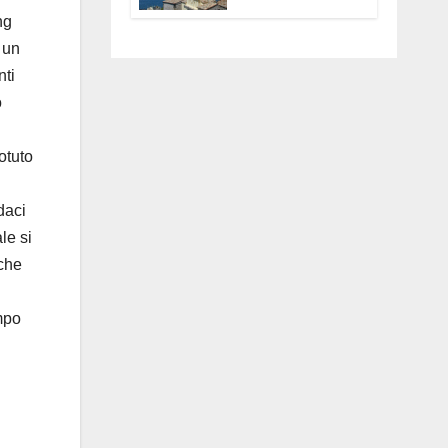
Anguillara
ng
servono
 un
trasparenza,
partecipazione e
nti
scelte politiche
o
coraggiose”
otuto
daci
le si
 che
mpo