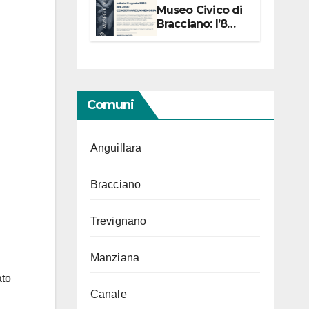
Museo Civico di
Bracciano: l’8
agosto per i 20
anni progetto
“Conservare la
memoria”
Comuni
Anguillara
Bracciano
Trevignano
Manziana
ato
Canale